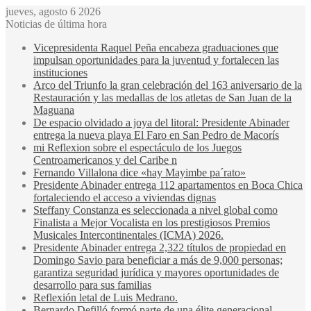
jueves, agosto 6 2026
Noticias de última hora
Vicepresidenta Raquel Peña encabeza graduaciones que
impulsan oportunidades para la juventud y fortalecen las
instituciones
Arco del Triunfo la gran celebración del 163 aniversario de la
Restauración y las medallas de los atletas de San Juan de la
Maguana
De espacio olvidado a joya del litoral: Presidente Abinader
entrega la nueva playa El Faro en San Pedro de Macorís
mi Reflexion sobre el espectáculo de los Juegos
Centroamericanos y del Caribe n
Fernando Villalona dice «hay Mayimbe pa´rato»
Presidente Abinader entrega 112 apartamentos en Boca Chica
fortaleciendo el acceso a viviendas dignas
Steffany Constanza es seleccionada a nivel global como
Finalista a Mejor Vocalista en los prestigiosos Premios
Musicales Intercontinentales (ICMA) 2026.
Presidente Abinader entrega 2,322 títulos de propiedad en
Domingo Savio para beneficiar a más de 9,000 personas;
garantiza seguridad jurídica y mayores oportunidades de
desarrollo para sus familias
Reflexión letal de Luis Medrano.
Bernardo Defilló formó parte de una élite generacional