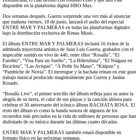
disponible en la plataforma digital HBO Max.
Dos semanas después, Guerra sorprende una vez más al anunciar
que mañana viernes, 18 de junio, lanzará el audio del especial
ENTRE MAR Y PALMERAS en todas las plataformas digitales
bajo la distribución exclusiva de Rimas Music.
El álbum ENTRE MAR Y PALMERAS incluirá 16 éxitos de la
admirada trayectoria artística de Juan Luis Guerra, grabados con el
impecable sonido en vivo de 440, entre ellos “Rosalía”, “El
Farolito”, “Visa Para un Sueño”, “La Bilirrubina”, “El Niágara en
Bicicleta”, “Las Avispas”, “A Pedir Su Mano”, “Kitipun” y
“Pambiche de Novia”. El merengue y la bachata reinan en este gran
trabajo musical producido magistralmente por Guerra y Janina
Rosado.
“Rosalía Live”, el primer sencillo del álbum refleja para su autor la
alegría de su tierra, el calor de sus playas y la canción idónea para
celebrar el 30 aniversario del icónico álbum BACHATA ROSA. El
resto del álbum es como la banda sonora de algunos de los
recuerdos más preciados en la vida de millones de personas que han
disfrutado de su música durante las últimas cuatro décadas.
ENTRE MAR Y PALMERAS también estará disponible en
formato físico en las próximas semanas.