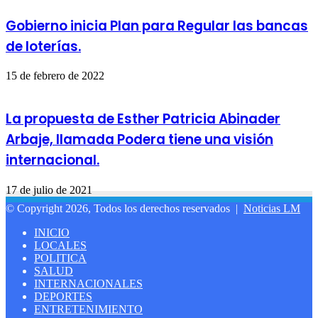
Gobierno inicia Plan para Regular las bancas
de loterías.
15 de febrero de 2022
La propuesta de Esther Patricia Abinader
Arbaje, llamada Podera tiene una visión
internacional.
17 de julio de 2021
© Copyright 2026, Todos los derechos reservados |
Noticias LM
INICIO
LOCALES
POLITICA
SALUD
INTERNACIONALES
DEPORTES
ENTRETENIMIENTO