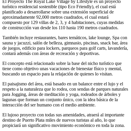
El Proyecto The Royal Lake Village by Lifestyle es un proyecto
turístico residencial sostenible (tipo Eco Friendly), el cual está
planificado a desarrollarse sobre una extensión superficial de
aproximadamente 92,000 metros cuadrados, el cual estará
compuesto por 129 villas de 2, 3, y 4 habitaciones, cuyas medidas
de construcción van desde los 110 hasta 190 metros cuadrados.
También incluye restaurantes, bares temáticos, lake lounge, Spa con
sauna y jacuzzi, salón de belleza, gimnasio, piscinas, snack bar, área
de juegos, edificio para lockers, parqueos para golf carts, lavandería,
contará además con áreas de recreación y deportivas.
El concepto está relacionado sobre la base del nicho turístico que
tiene como objetivo unas vacaciones de bienestar físico y mental,
buscando un espacio para la relajación de quienes lo visitan.
El paisajismo del área, está basado en un balance entre el lujo y el
respeto a la naturaleza que lo rodea, con sendas de parques naturales
para Jogging, áreas de meditación y yoga, rodeados de árboles y
lagunas que forman un conjunto único, con la idea básica de la
interacción del ser humano con el medio ambiente.
El lujoso proyecto con todas sus amenidades, atraerá al importante
destino de Puerto Plata miles de nuevos turistas al año, lo que
propiciará un significativo movimiento económico en toda la zona.