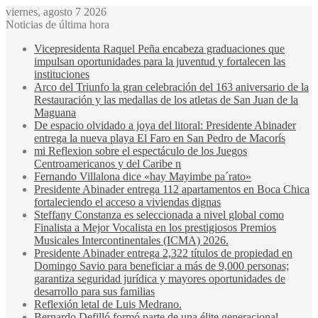
viernes, agosto 7 2026
Noticias de última hora
Vicepresidenta Raquel Peña encabeza graduaciones que
impulsan oportunidades para la juventud y fortalecen las
instituciones
Arco del Triunfo la gran celebración del 163 aniversario de la
Restauración y las medallas de los atletas de San Juan de la
Maguana
De espacio olvidado a joya del litoral: Presidente Abinader
entrega la nueva playa El Faro en San Pedro de Macorís
mi Reflexion sobre el espectáculo de los Juegos
Centroamericanos y del Caribe n
Fernando Villalona dice «hay Mayimbe pa´rato»
Presidente Abinader entrega 112 apartamentos en Boca Chica
fortaleciendo el acceso a viviendas dignas
Steffany Constanza es seleccionada a nivel global como
Finalista a Mejor Vocalista en los prestigiosos Premios
Musicales Intercontinentales (ICMA) 2026.
Presidente Abinader entrega 2,322 títulos de propiedad en
Domingo Savio para beneficiar a más de 9,000 personas;
garantiza seguridad jurídica y mayores oportunidades de
desarrollo para sus familias
Reflexión letal de Luis Medrano.
Bernardo Defilló formó parte de una élite generacional