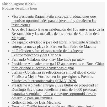
sábado, agosto 8 2026
Noticias de última hora
Vicepresidenta Raquel Peña encabeza graduaciones que
impulsan oportunidades para la juventud y fortalecen las
instituciones
Arco del Triunfo la gran celebración del 163 aniversario de la
Restauración y las medallas de los atletas de San Juan de la
Maguana
De espacio olvidado a joya del litoral: Presidente Abinader
entrega la nueva playa El Faro en San Pedro de Macorís
mi Reflexion sobre el espectáculo de los Juegos
Centroamericanos y del Caribe n
Fernando Villalona dice «hay Mayimbe pa´rato»
Presidente Abinader entrega 112 apartamentos en Boca Chica
fortaleciendo el acceso a viviendas dignas
Steffany Constanza es seleccionada a nivel global como
Finalista a Mejor Vocalista en los prestigiosos Premios
Musicales Intercontinentales (ICMA) 2026.
Presidente Abinader entrega 2,322 títulos de propiedad en
Domingo Savio para beneficiar a más de 9,000 personas;
garantiza seguridad jurídica y mayores oportunidades de
desarrollo para sus familias
Reflexión letal de Luis Medrano.
Bernardo Defilló formó parte de una élite generacional