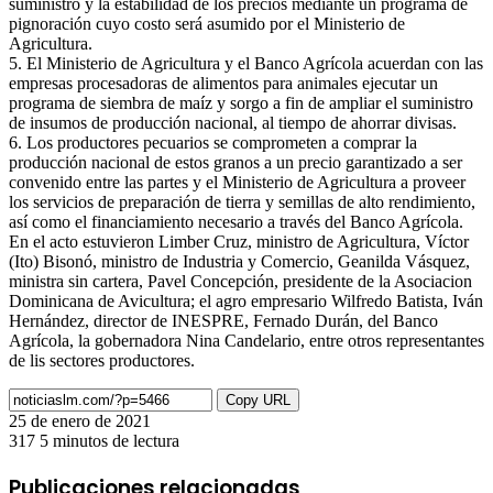
suministro y la estabilidad de los precios mediante un programa de
pignoración cuyo costo será asumido por el Ministerio de
Agricultura.
5. El Ministerio de Agricultura y el Banco Agrícola acuerdan con las
empresas procesadoras de alimentos para animales ejecutar un
programa de siembra de maíz y sorgo a fin de ampliar el suministro
de insumos de producción nacional, al tiempo de ahorrar divisas.
6. Los productores pecuarios se comprometen a comprar la
producción nacional de estos granos a un precio garantizado a ser
convenido entre las partes y el Ministerio de Agricultura a proveer
los servicios de preparación de tierra y semillas de alto rendimiento,
así como el financiamiento necesario a través del Banco Agrícola.
En el acto estuvieron Limber Cruz, ministro de Agricultura, Víctor
(Ito) Bisonó, ministro de Industria y Comercio, Geanilda Vásquez,
ministra sin cartera, Pavel Concepción, presidente de la Asociacion
Dominicana de Avicultura; el agro empresario Wilfredo Batista, Iván
Hernández, director de INESPRE, Fernado Durán, del Banco
Agrícola, la gobernadora Nina Candelario, entre otros representantes
de lis sectores productores.
Copy URL
25 de enero de 2021
317
5 minutos de lectura
Facebook
X
LinkedIn
Pinterest
Messenger
Messenger
WhatsApp
Telegram
Compartir
Imprimir
por
Publicaciones relacionadas