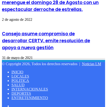
merengue el domingo 28 de Agosto con un
espectacular derroche de estrellas.
2 de agosto de 2022
Consejo asume compromiso de
desarrollar CERTV, emite resolución de
apoyo a nueva gestión
31 de mayo de 2021
© Copyright 2026, Todos los derechos reservados |
Noticias LM
INICIO
LOCALES
POLITICA
SALUD
INTERNACIONALES
DEPORTES
ENTRETENIMIENTO
Facebook