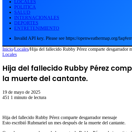
LOCALES
POLITICA
SALUD
INTERNACIONALES
DEPORTES
ENTRETENIMIENTO
Invalid API key. Please see https://openweathermap.org/faq#err
Inicio
/
Locales
/
Hija del fallecido Rubby Pérez comparte desgarrador m
Locales
Hija del fallecido Rubby Pérez com
la muerte del cantante.
19 de mayo de 2025
451
1 minuto de lectura
Hija del fallecido Rubby Pérez comparte desgarrador mensaje
Esto escribió Rubmariel un mes después de la muerte del cantante.