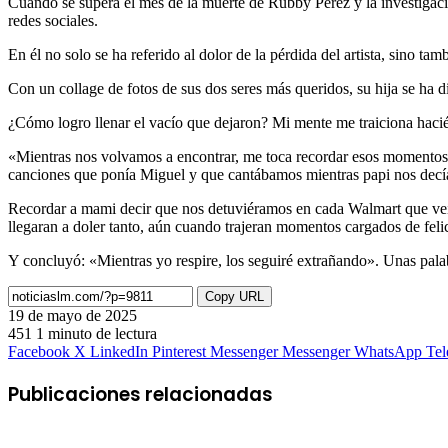
Cuando se supera el mes de la muerte de Rubby Pérez y la investigac
redes sociales.
En él no solo se ha referido al dolor de la pérdida del artista, sino t
Con un collage de fotos de sus dos seres más queridos, su hija se ha di
¿Cómo logro llenar el vacío que dejaron? Mi mente me traiciona hacién
«Mientras nos volvamos a encontrar, me toca recordar esos momentos m
canciones que ponía Miguel y que cantábamos mientras papi nos decía
Recordar a mami decir que nos detuviéramos en cada Walmart que veía
llegaran a doler tanto, aún cuando trajeran momentos cargados de feli
Y concluyó: «Mientras yo respire, los seguiré extrañando». Unas pa
Copy URL
19 de mayo de 2025
451
1 minuto de lectura
Facebook
X
LinkedIn
Pinterest
Messenger
Messenger
WhatsApp
Te
Publicaciones relacionadas