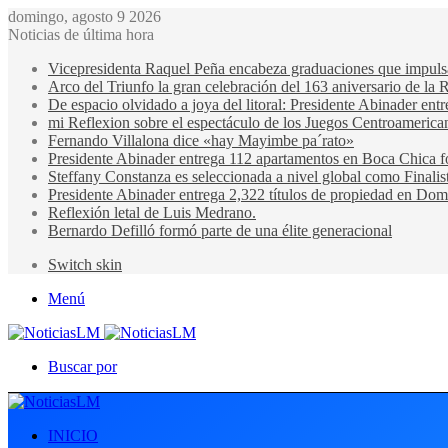
domingo, agosto 9 2026
Noticias de última hora
Vicepresidenta Raquel Peña encabeza graduaciones que impulsan 
Arco del Triunfo la gran celebración del 163 aniversario de la 
De espacio olvidado a joya del litoral: Presidente Abinader en
mi Reflexion sobre el espectáculo de los Juegos Centroamerica
Fernando Villalona dice «hay Mayimbe pa´rato»
Presidente Abinader entrega 112 apartamentos en Boca Chica fo
Steffany Constanza es seleccionada a nivel global como Finalis
Presidente Abinader entrega 2,322 títulos de propiedad en Domi
Reflexión letal de Luis Medrano.
Bernardo Defilló formó parte de una élite generacional
Switch skin
Menú
Buscar por
INICIO