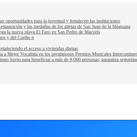
oportunidades para la juventud y fortalecen las instituciones
Restauración y las medallas de los atletas de San Juan de la Maguana
trega la nueva playa El Faro en San Pedro de Macorís
nos y del Caribe n
rtaleciendo el acceso a viviendas dignas
ta a Mejor Vocalista en los prestigiosos Premios Musicales Intercontin
ngo Savio para beneficiar a más de 9,000 personas; garantiza seguridad