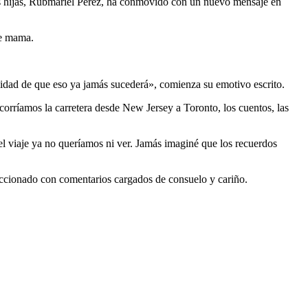
us hijas, Rubmariel Pérez, ha conmovido con un nuevo mensaje en
 de mama.
alidad de que eso ya jamás sucederá», comienza su emotivo escrito.
orríamos la carretera desde New Jersey a Toronto, los cuentos, las
 viaje ya no queríamos ni ver. Jamás imaginé que los recuerdos
ccionado con comentarios cargados de consuelo y cariño.