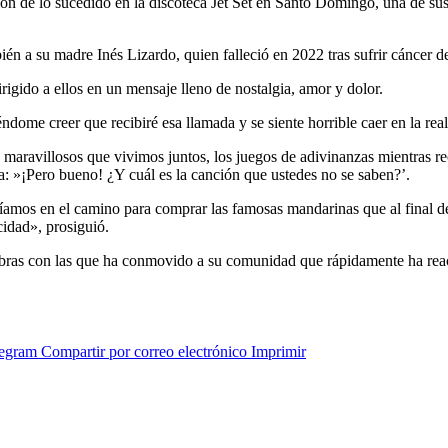
ión de lo sucedido en la discoteca Jet Set en Santo Domingo, una de s
ambién a su madre Inés Lizardo, quien falleció en 2022 tras sufrir cáncer
rigido a ellos en un mensaje lleno de nostalgia, amor y dolor.
dome creer que recibiré esa llamada y se siente horrible caer en la re
aravillosos que vivimos juntos, los juegos de adivinanzas mientras rec
: »¡Pero bueno! ¿Y cuál es la canción que ustedes no se saben?’.
mos en el camino para comprar las famosas mandarinas que al final del
cidad», prosiguió.
labras con las que ha conmovido a su comunidad que rápidamente ha rea
legram
Compartir por correo electrónico
Imprimir