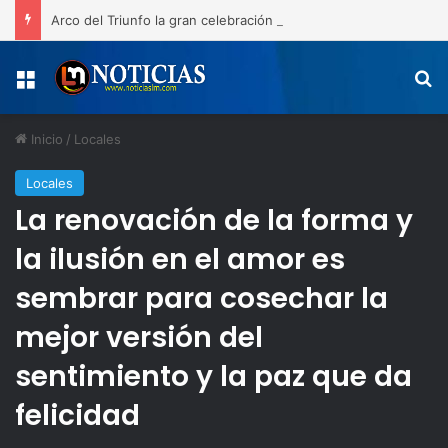
Arco del Triunfo la gran celebración del 163 aniversario de la Restauración y las medallas de los atletas de San Juan de la Maguana
Menú
B
Inicio
/
Locales
Locales
La renovación de la forma y
la ilusión en el amor es
sembrar para cosechar la
mejor versión del
sentimiento y la paz que da
felicidad