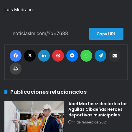
Luis Medrano.
Copy URL
Facebook
X
LinkedIn
Pinterest
Messenger
WhatsApp
Telegram
Compartir por correo electrónico
Imprimir
Publicaciones relacionadas
Abel Martínez declaró a las
Aguilas Cibaeñas Heroes
deportivas municipales.
11 de febrero de 2021