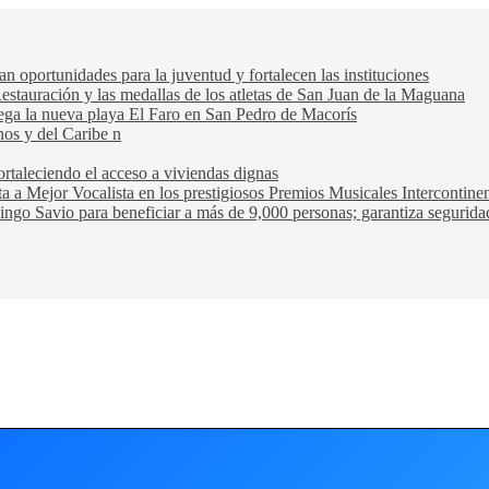
oportunidades para la juventud y fortalecen las instituciones
Restauración y las medallas de los atletas de San Juan de la Maguana
trega la nueva playa El Faro en San Pedro de Macorís
nos y del Caribe n
rtaleciendo el acceso a viviendas dignas
ta a Mejor Vocalista en los prestigiosos Premios Musicales Intercontin
ngo Savio para beneficiar a más de 9,000 personas; garantiza seguridad