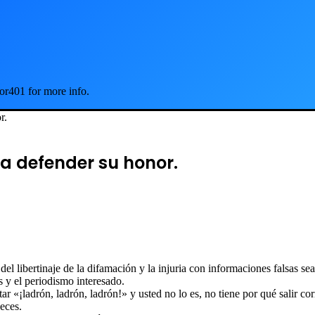
or401 for more info.
or.
o a defender su honor.
 libertinaje de la difamación y la injuria con informaciones falsas sean
s y el periodismo interesado.
r «¡ladrón, ladrón, ladrón!» y usted no lo es, no tiene por qué salir co
ueces.