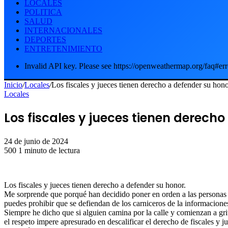
LOCALES
POLITICA
SALUD
INTERNACIONALES
DEPORTES
ENTRETENIMIENTO
Invalid API key. Please see https://openweathermap.org/faq#err
Inicio
/
Locales
/
Los fiscales y jueces tienen derecho a defender su hon
Locales
Los fiscales y jueces tienen derech
24 de junio de 2024
500
1 minuto de lectura
Los fiscales y jueces tienen derecho a defender su honor.
Me sorprende que porqué han decidido poner en orden a las personas del
puedes prohibir que se defiendan de los carniceros de la informacione
Siempre he dicho que si alguien camina por la calle y comienzan a grita
el respeto impere apresurado en descalificar el derecho de fiscales y j