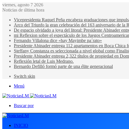
viernes, agosto 7 2026
Noticias de última hora
Vicepresidenta Raquel Peña encabeza graduaciones que impulsan 
Arco del Triunfo la gran celebración del 163 aniversario de la 
De espacio olvidado a joya del litoral: Presidente Abinader en
mi Reflexion sobre el espectáculo de los Juegos Centroamerica
Fernando Villalona dice «hay Mayimbe pa´rato»
Presidente Abinader entrega 112 apartamentos en Boca Chica fo
Steffany Constanza es seleccionada a nivel global como Finalis
Presidente Abinader entrega 2,322 títulos de propiedad en Domi
Reflexión letal de Luis Medrano.
Bernardo Defilló formó parte de una élite generacional
Switch skin
Menú
Buscar por
INICIO