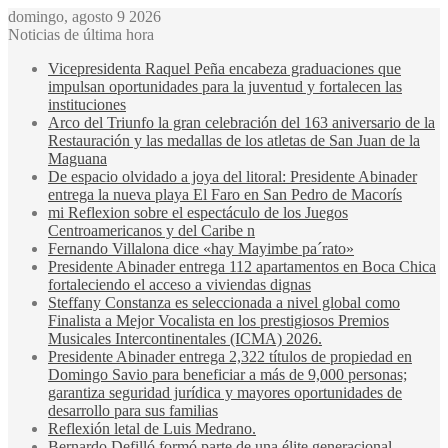
domingo, agosto 9 2026
Noticias de última hora
Vicepresidenta Raquel Peña encabeza graduaciones que
impulsan oportunidades para la juventud y fortalecen las
instituciones
Arco del Triunfo la gran celebración del 163 aniversario de la
Restauración y las medallas de los atletas de San Juan de la
Maguana
De espacio olvidado a joya del litoral: Presidente Abinader
entrega la nueva playa El Faro en San Pedro de Macorís
mi Reflexion sobre el espectáculo de los Juegos
Centroamericanos y del Caribe n
Fernando Villalona dice «hay Mayimbe pa´rato»
Presidente Abinader entrega 112 apartamentos en Boca Chica
fortaleciendo el acceso a viviendas dignas
Steffany Constanza es seleccionada a nivel global como
Finalista a Mejor Vocalista en los prestigiosos Premios
Musicales Intercontinentales (ICMA) 2026.
Presidente Abinader entrega 2,322 títulos de propiedad en
Domingo Savio para beneficiar a más de 9,000 personas;
garantiza seguridad jurídica y mayores oportunidades de
desarrollo para sus familias
Reflexión letal de Luis Medrano.
Bernardo Defilló formó parte de una élite generacional