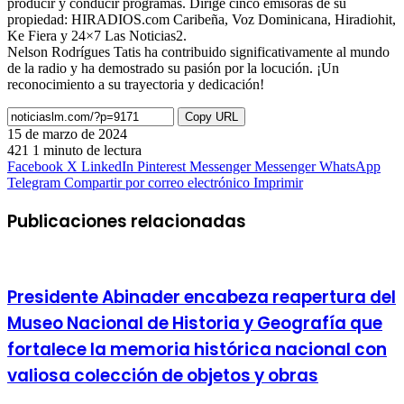
producir y conducir programas. Dirige cinco emisoras de su
propiedad: HIRADIOS.com Caribeña, Voz Dominicana, Hiradiohit,
Ke Fiera y 24×7 Las Noticias2.
Nelson Rodrígues Tatis ha contribuido significativamente al mundo
de la radio y ha demostrado su pasión por la locución. ¡Un
reconocimiento a su trayectoria y dedicación!
Copy URL
15 de marzo de 2024
421
1 minuto de lectura
Facebook
X
LinkedIn
Pinterest
Messenger
Messenger
WhatsApp
Telegram
Compartir por correo electrónico
Imprimir
Publicaciones relacionadas
Presidente Abinader encabeza reapertura del
Museo Nacional de Historia y Geografía que
fortalece la memoria histórica nacional con
valiosa colección de objetos y obras