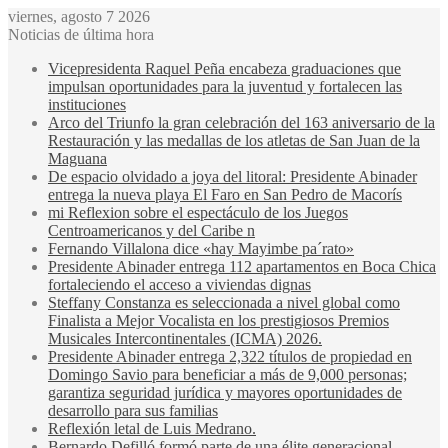
viernes, agosto 7 2026
Noticias de última hora
Vicepresidenta Raquel Peña encabeza graduaciones que
impulsan oportunidades para la juventud y fortalecen las
instituciones
Arco del Triunfo la gran celebración del 163 aniversario de la
Restauración y las medallas de los atletas de San Juan de la
Maguana
De espacio olvidado a joya del litoral: Presidente Abinader
entrega la nueva playa El Faro en San Pedro de Macorís
mi Reflexion sobre el espectáculo de los Juegos
Centroamericanos y del Caribe n
Fernando Villalona dice «hay Mayimbe pa´rato»
Presidente Abinader entrega 112 apartamentos en Boca Chica
fortaleciendo el acceso a viviendas dignas
Steffany Constanza es seleccionada a nivel global como
Finalista a Mejor Vocalista en los prestigiosos Premios
Musicales Intercontinentales (ICMA) 2026.
Presidente Abinader entrega 2,322 títulos de propiedad en
Domingo Savio para beneficiar a más de 9,000 personas;
garantiza seguridad jurídica y mayores oportunidades de
desarrollo para sus familias
Reflexión letal de Luis Medrano.
Bernardo Defilló formó parte de una élite generacional