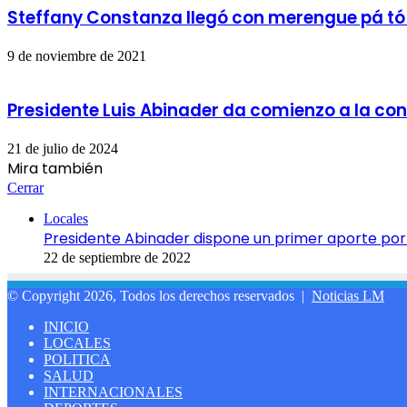
Steffany Constanza llegó con merengue pá tó 
9 de noviembre de 2021
Presidente Luis Abinader da comienzo a la con
21 de julio de 2024
Mira también
Cerrar
Locales
Presidente Abinader dispone un primer aporte por
22 de septiembre de 2022
© Copyright 2026, Todos los derechos reservados |
Noticias LM
INICIO
LOCALES
POLITICA
SALUD
INTERNACIONALES