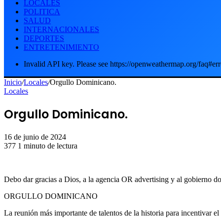
LOCALES
POLITICA
SALUD
INTERNACIONALES
DEPORTES
ENTRETENIMIENTO
Invalid API key. Please see https://openweathermap.org/faq#err
Inicio
/
Locales
/
Orgullo Dominicano.
Locales
Orgullo Dominicano.
16 de junio de 2024
377
1 minuto de lectura
Debo dar gracias a Dios, a la agencia OR advertising y al gobierno do
ORGULLO DOMINICANO
La reunión más importante de talentos de la historia para incentivar el 