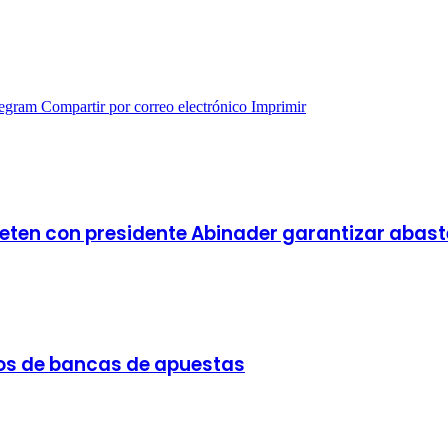
legram
Compartir por correo electrónico
Imprimir
en con presidente Abinader garantizar abastec
eños de bancas de apuestas