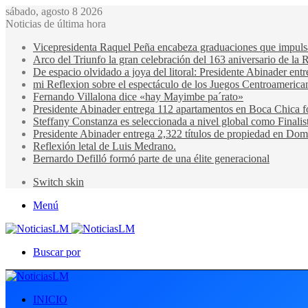
sábado, agosto 8 2026
Noticias de última hora
Vicepresidenta Raquel Peña encabeza graduaciones que impulsan 
Arco del Triunfo la gran celebración del 163 aniversario de la 
De espacio olvidado a joya del litoral: Presidente Abinader en
mi Reflexion sobre el espectáculo de los Juegos Centroamerica
Fernando Villalona dice «hay Mayimbe pa´rato»
Presidente Abinader entrega 112 apartamentos en Boca Chica fo
Steffany Constanza es seleccionada a nivel global como Finalis
Presidente Abinader entrega 2,322 títulos de propiedad en Domi
Reflexión letal de Luis Medrano.
Bernardo Defilló formó parte de una élite generacional
Switch skin
Menú
Buscar por
INICIO