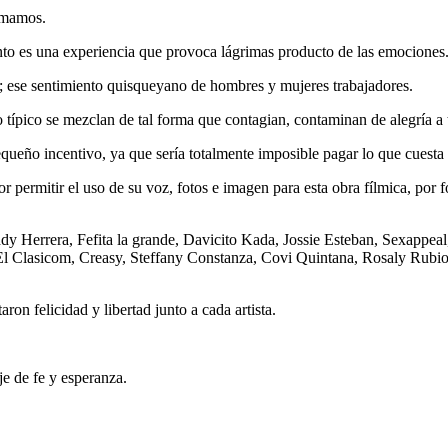
 amamos.
lento es una experiencia que provoca lágrimas producto de las emociones
tu; ese sentimiento quisqueyano de hombres y mujeres trabajadores.
o típico se mezclan de tal forma que contagian, contaminan de alegría a 
ueño incentivo, ya que sería totalmente imposible pagar lo que cuesta re
or permitir el uso de su voz, fotos e imagen para esta obra fílmica, por f
dy Herrera, Fefita la grande, Davicito Kada, Jossie Esteban, Sexappea
El Clasicom, Creasy, Steffany Constanza, Covi Quintana, Rosaly Rubio
ron felicidad y libertad junto a cada artista.
e de fe y esperanza.