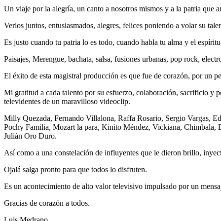
Un viaje por la alegría, un canto a nosotros mismos y a la patria que
Verlos juntos, entusiasmados, alegres, felices poniendo a volar su ta
Es justo cuando tu patria lo es todo, cuando habla tu alma y el espíri
Paisajes, Merengue, bachata, salsa, fusiones urbanas, pop rock, electr
El éxito de esta magistral producción es que fue de corazón, por un peq
Mi gratitud a cada talento por su esfuerzo, colaboración, sacrificio y p
televidentes de un maravilloso videoclip.
Milly Quezada, Fernando Villalona, Raffa Rosario, Sergio Vargas, Ed
Pochy Familia, Mozart la para, Kinito Méndez, Vickiana, Chimbala, 
Julián Oro Duro.
Así como a una constelación de influyentes que le dieron brillo, inyecta
Ojalá salga pronto para que todos lo disfruten.
Es un acontecimiento de alto valor televisivo impulsado por un mensaj
Gracias de corazón a todos.
Luis Medrano.