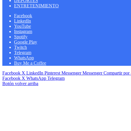
DEPORTES
ENTRETENIMIENTO
Facebook
LinkedIn
YouTube
Instagram
Spotify
Google Play
Twitch
Telegram
WhatsApp
Buy Me a Coffee
Facebook
X
LinkedIn
Pinterest
Messenger
Messenger
Compartir por 
Facebook
X
WhatsApp
Telegram
Botón volver arriba