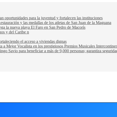
oportunidades para la juventud y fortalecen las instituciones
Restauración y las medallas de los atletas de San Juan de la Maguana
trega la nueva playa El Faro en San Pedro de Macorís
nos y del Caribe n
rtaleciendo el acceso a viviendas dignas
ta a Mejor Vocalista en los prestigiosos Premios Musicales Intercontin
ngo Savio para beneficiar a más de 9,000 personas; garantiza seguridad