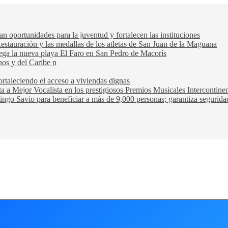
oportunidades para la juventud y fortalecen las instituciones
Restauración y las medallas de los atletas de San Juan de la Maguana
trega la nueva playa El Faro en San Pedro de Macorís
nos y del Caribe n
rtaleciendo el acceso a viviendas dignas
ta a Mejor Vocalista en los prestigiosos Premios Musicales Intercontin
ngo Savio para beneficiar a más de 9,000 personas; garantiza seguridad