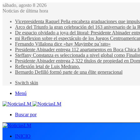
sábado, agosto 8 2026
Noticias de última hora
Vicepresidenta Raquel Peña encabeza graduaciones que impulsan 
Arco del Triunfo la gran celebración del 163 aniversario de la 
De espacio olvidado a joya del litoral: Presidente Abinader en
mi Reflexion sobre el espectáculo de los Juegos Centroamerica
Fernando Villalona dice «hay Mayimbe pa´rato»
Presidente Abinader entrega 112 apartamentos en Boca Chica fo
Steffany Constanza es seleccionada a nivel global como Finalis
Presidente Abinader entrega 2,322 títulos de propiedad en Domi
Reflexión letal de Luis Medrano.
Bernardo Defilló formó parte de una élite generacional
Switch skin
Menú
Buscar por
INICIO