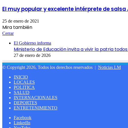
El muy popular y excelente intérprete de sal
25 de enero de 2021
Mira también
Cerrar
El Gobierno informa
Ministerio de Educación invita a vivir la patria to
27 de enero de 2026
© Copyright 2026, Todos los derechos reservados |
Noticias LM
INICIO
LOCALES
POLITICA
SALUD
INTERNACIONALES
DEPORTES
ENTRETENIMIENTO
Facebook
LinkedIn
YouTube