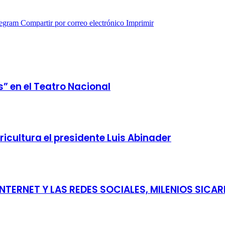
legram
Compartir por correo electrónico
Imprimir
” en el Teatro Nacional
gricultura el presidente Luis Abinader
TERNET Y LAS REDES SOCIALES, MILENIOS SICAR