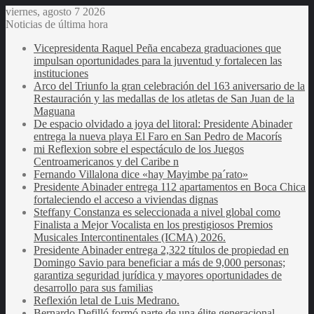
viernes, agosto 7 2026
Noticias de última hora
Vicepresidenta Raquel Peña encabeza graduaciones que
impulsan oportunidades para la juventud y fortalecen las
instituciones
Arco del Triunfo la gran celebración del 163 aniversario de la
Restauración y las medallas de los atletas de San Juan de la
Maguana
De espacio olvidado a joya del litoral: Presidente Abinader
entrega la nueva playa El Faro en San Pedro de Macorís
mi Reflexion sobre el espectáculo de los Juegos
Centroamericanos y del Caribe n
Fernando Villalona dice «hay Mayimbe pa´rato»
Presidente Abinader entrega 112 apartamentos en Boca Chica
fortaleciendo el acceso a viviendas dignas
Steffany Constanza es seleccionada a nivel global como
Finalista a Mejor Vocalista en los prestigiosos Premios
Musicales Intercontinentales (ICMA) 2026.
Presidente Abinader entrega 2,322 títulos de propiedad en
Domingo Savio para beneficiar a más de 9,000 personas;
garantiza seguridad jurídica y mayores oportunidades de
desarrollo para sus familias
Reflexión letal de Luis Medrano.
Bernardo Defilló formó parte de una élite generacional