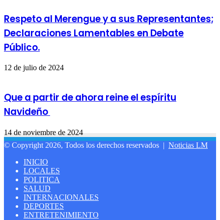
Respeto al Merengue y a sus Representantes;
Declaraciones Lamentables en Debate
Público.
12 de julio de 2024
Que a partir de ahora reine el espíritu
Navideño
14 de noviembre de 2024
© Copyright 2026, Todos los derechos reservados |
Noticias LM
INICIO
LOCALES
POLITICA
SALUD
INTERNACIONALES
DEPORTES
ENTRETENIMIENTO