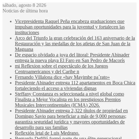
sábado, agosto 8 2026
Noticias de última hora
Vicepresidenta Raquel Peña encabeza graduaciones que
impulsan oportunidades para la juventud y fortalecen las
instituciones
Arco del Triunfo la gran celebración del 163 aniversario de la
Restauración y las medallas de los atletas de San Juan de la
Maguana
De espacio olvidado a joya del litoral: Presidente Abinader
entrega la nueva playa El Faro en San Pedro de Macorís
mi Reflexion sobre el espectáculo de los Juegos
Centroamericanos y del Caribe n
Fernando Villalona dice «hay Mayimbe pa´rato»
Presidente Abinader entrega 112 apartamentos en Boca Chica
fortaleciendo el acceso a viviendas dignas
Steffany Constanza es seleccionada a nivel global como
Finalista a Mejor Vocalista en los prestigiosos Premios
Musicales Intercontinentales (ICMA) 2026.
Presidente Abinader entrega 2,322 títulos de propiedad en
Domingo Savio para beneficiar a más de 9,000 personas;
garantiza seguridad jurídica y mayores oportunidades de
desarrollo para sus familias
Reflexión letal de Luis Medrano.
Bernardo Defilló formó parte de una élite generacional