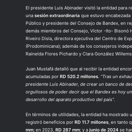
El presidente Luis Abinader visitó la entidad para 
una
sesión extraordinaria
que estuvo encabezada po
Público y presidente del Consejo de Bandex, en r
demás miembros del Consejo, Víctor -Ito- Bisonó H
Riveiro Disla, directora ejecutiva del Centro de E
(Prodominicana); además de los consejeros indepen
Rainelda Flores Pichardo y Clara González Willems
Juan Mustafá detalló que al recibir la entidad enc
acumuladas por
RD 520.2 millones
.
“Tras un exhau
presidente Luis Abinader, de crear un banco de de
orgullosos de poder decir que el Bandex es hoy una
desarrollo del aparato productivo del país”.
En términos de utilidades, la entidad ha mostrado
registró beneficios por
RD 11.7 millones
, en tanto 
mm;
en 2023,
RD 287 mm
; y a
junio de 2024
se ha