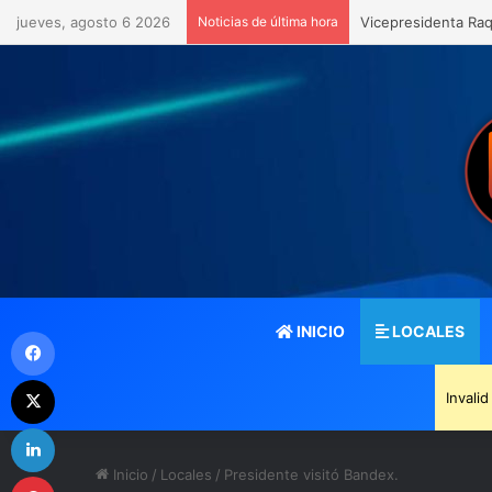
jueves, agosto 6 2026
Noticias de última hora
Arco del Triunfo la
INICIO
LOCALES
Facebook
X
Invali
LinkedIn
Inicio
/
Locales
/
Presidente visitó Bandex.
Pinterest