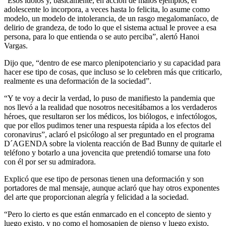
“Esos ídolos y, básicamente, en acción de malos ejemplos, el
adolescente lo incorpora, a veces hasta lo felicita, lo asume como
modelo, un modelo de intolerancia, de un rasgo megalomaníaco, de
delirio de grandeza, de todo lo que el sistema actual le provee a esa
persona, para lo que entienda o se auto perciba”, alertó Hanoi
Vargas.
Dijo que, “dentro de ese marco plenipotenciario y su capacidad para
hacer ese tipo de cosas, que incluso se lo celebren más que criticarlo,
realmente es una deformación de la sociedad”.
“Y te voy a decir la verdad, lo puso de manifiesto la pandemia que
nos llevó a la realidad que nosotros necesitábamos a los verdaderos
héroes, que resultaron ser los médicos, los biólogos, e infectólogos,
que por ellos pudimos tener una respuesta rápida a los efectos del
coronavirus”, aclaró el psicólogo al ser preguntado en el programa
D´AGENDA sobre la violenta reacción de Bad Bunny de quitarle el
teléfono y botarlo a una jovencita que pretendió tomarse una foto
con él por ser su admiradora.
Explicó que ese tipo de personas tienen una deformación y son
portadores de mal mensaje, aunque aclaró que hay otros exponentes
del arte que proporcionan alegría y felicidad a la sociedad.
“Pero lo cierto es que están enmarcado en el concepto de siento y
luego existo, y no como el homosapien de pienso y luego existo,