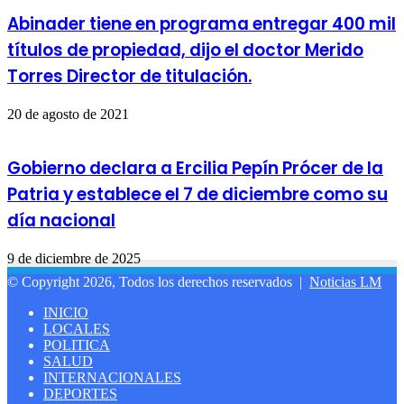
Abinader tiene en programa entregar 400 mil
títulos de propiedad, dijo el doctor Merido
Torres Director de titulación.
20 de agosto de 2021
Gobierno declara a Ercilia Pepín Prócer de la
Patria y establece el 7 de diciembre como su
día nacional
9 de diciembre de 2025
© Copyright 2026, Todos los derechos reservados |
Noticias LM
INICIO
LOCALES
POLITICA
SALUD
INTERNACIONALES
DEPORTES