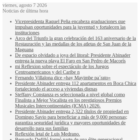
viernes, agosto 7 2026
Noticias de última hora
Vicepresidenta Raquel Peña encabeza graduaciones que
impulsan oportunidades para la juventud y fortalecen las
instituciones
Arco del Triunfo la gran celebración del 163 aniversario de la
Restauración y las medallas de los atletas de San Juan de la
Maguana
De espacio olvidado a joya del litoral: Presidente Abinader
entrega la nueva playa El Faro en San Pedro de Macorís
mi Reflexion sobre el espectáculo de los Juegos
Centroamericanos y del Caribe n
Fernando Villalona dice «hay Mayimbe pa´rato»
Presidente Abinader entrega 112 apartamentos en Boca Chica
fortaleciendo el acceso a viviendas dignas
Steffany Constanza es seleccionada a nivel global como
Finalista a Mejor Vocalista en los prestigiosos Premios
Musicales Intercontinentales (ICMA) 2026.
Presidente Abinader entrega 2,322 títulos de propiedad en
Domingo Savio para beneficiar a más de 9,000 personas;
garantiza seguridad jurídica y mayores oportunidades de
desarrollo para sus familias
Reflexión letal de Luis Medrano.
Bernardo Defilló formó parte de una élite generacional