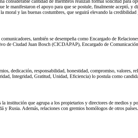
una considerable cantidad de miembros realizan formal solicitud para o
 le manifestaron el apoyo para que se postule, finalmente aceptó, y d
 la moral y las buenas costumbres, que seguirá elevando la credibilidad y
an comunicadores, también se desempeña como Encargado de Relaciones
tivo de Ciudad Juan Bosch (CICDAPAP), Encargado de Comunicación de
gremios, dedicación, responsabilidad, honestidad, compromiso, valores, r
, Integridad, Gratitud, Unidad, Eficiencia) lo postula como candidato
nstitución que agrupa a los propietarios y directores de medios y por
adá y Rusia. Además, relaciones con gremios homólogos de otros países