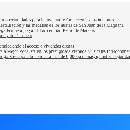
oportunidades para la juventud y fortalecen las instituciones
Restauración y las medallas de los atletas de San Juan de la Maguana
trega la nueva playa El Faro en San Pedro de Macorís
nos y del Caribe n
rtaleciendo el acceso a viviendas dignas
ta a Mejor Vocalista en los prestigiosos Premios Musicales Intercontin
ngo Savio para beneficiar a más de 9,000 personas; garantiza seguridad