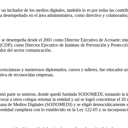
luchador de los medios digitales, también lo es por todas las contribuc
ha desempeñado en el área administrativa, como directivo y colaborado
 se desempeña desde el 2001 como Director Ejecutivo de Acroarte; 
 (CDP); como Director Ejecutivo de Instituto de Prevención y Protección
dor del sector comunicación.
nciaturas y numerosos diplomados, cursos y talleres, fue educador uni
rativa de reconocidas empresas.
rmó parte se unieron, donde quedó fundada SODOMEDI, tomando la inst
vocar a otros colegas retomar la entidad y así se logró concretizar el 2
nicana de Medios Digitales (SODOMEDI) y se eligió democráticamente 
entidad cumpliera con lo establecido en la Ley 122-05 y su incorporaci