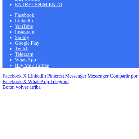
ENTRETENIMIENTO
Facebook
LinkedIn
YouTube
Instagram
Spotify
Google Play
Twitch
Telegram
WhatsApp
Buy Me a Coffee
Facebook
X
LinkedIn
Pinterest
Messenger
Messenger
Compartir por 
Facebook
X
WhatsApp
Telegram
Botón volver arriba