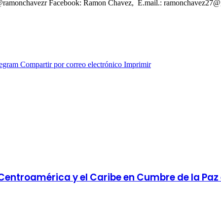
er: @ramonchavezr Facebook: Ramon Chavez, E.mail.: ramonchavez27
legram
Compartir por correo electrónico
Imprimir
Centroamérica y el Caribe en Cumbre de la Paz 