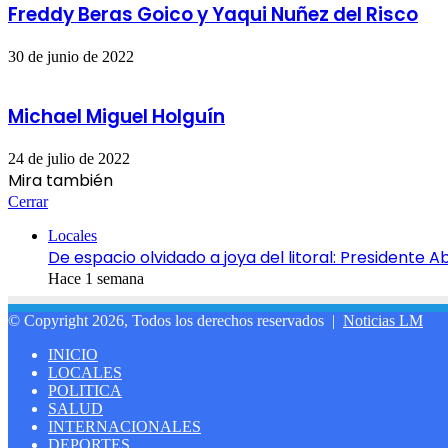
Freddy Beras Goico y Yaqui Nuñez del Risco
30 de junio de 2022
Michael Miguel Holguín
24 de julio de 2022
Mira también
Cerrar
Locales
De espacio olvidado a joya del litoral: Presidente
Hace 1 semana
© Copyright 2026, Todos los derechos reservados |
Noticias LM
INICIO
LOCALES
POLITICA
SALUD
INTERNACIONALES
DEPORTES