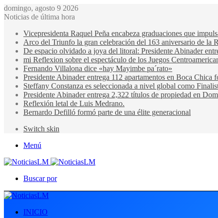
domingo, agosto 9 2026
Noticias de última hora
Vicepresidenta Raquel Peña encabeza graduaciones que impulsan 
Arco del Triunfo la gran celebración del 163 aniversario de la 
De espacio olvidado a joya del litoral: Presidente Abinader en
mi Reflexion sobre el espectáculo de los Juegos Centroamerica
Fernando Villalona dice «hay Mayimbe pa´rato»
Presidente Abinader entrega 112 apartamentos en Boca Chica fo
Steffany Constanza es seleccionada a nivel global como Finalis
Presidente Abinader entrega 2,322 títulos de propiedad en Domi
Reflexión letal de Luis Medrano.
Bernardo Defilló formó parte de una élite generacional
Switch skin
Menú
Buscar por
INICIO