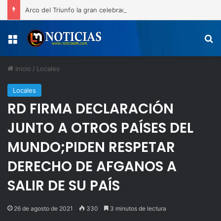
Arco del Triunfo la gran celebración del 163 aniversario de la Restauración y las medallas de los atletas de San Juan de la Maguana
Menú
B
Inicio
/
Locales
Locales
RD FIRMA DECLARACIÓN
JUNTO A OTROS PAÍSES DEL
MUNDO;PIDEN RESPETAR
DERECHO DE AFGANOS A
SALIR DE SU PAÍS
26 de agosto de 2021
330
3 minutos de lectura