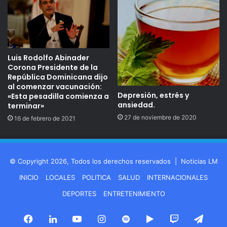
Luis Rodolfo Abinader
Corona Presidente de la
República Dominicana dijo
al comenzar vacunación:
Depresión, estrés y
«Esta pesadilla comienza a
ansiedad.
terminar»
27 de noviembre de 2020
16 de febrero de 2021
© Copyright 2026, Todos los derechos reservados |
Noticias LM
INICIO
LOCALES
POLITICA
SALUD
INTERNACIONALES
DEPORTES
ENTRETENIMIENTO
Facebook
LinkedIn
YouTube
Instagram
Spotify
Google
Twitch
Tele