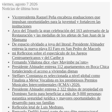
viernes, agosto 7 2026
Noticias de última hora
Vicepresidenta Raquel Peña encabeza graduaciones que
impulsan oportunidades para la juventud y fortalecen las
instituciones
Arco del Triunfo la gran celebración del 163 aniversario de la
Restauración y las medallas de los atletas de San Juan de la
Maguana
De espacio olvidado a joya del litoral: Presidente Abinader
entrega la nueva playa El Faro en San Pedro de Macorís
mi Reflexion sobre el espectáculo de los Juegos
Centroamericanos y del Caribe n
Fernando Villalona dice «hay Mayimbe pa´rato»
Presidente Abinader entrega 112 apartamentos en Boca Chica
fortaleciendo el acceso a viviendas dignas
Steffany Constanza es seleccionada a nivel global como
Finalista a Mejor Vocalista en los prestigiosos Premios
Musicales Intercontinentales (ICMA) 2026.
Presidente Abinader entrega 2,322 títulos de propiedad en
Domingo Savio para beneficiar a más de 9,000 personas;
garantiza seguridad jurídica y mayores oportunidades de
desarrollo para sus familias
Reflexión letal de Luis Medrano.
Bernardo Defilló formó parte de una élite generacional