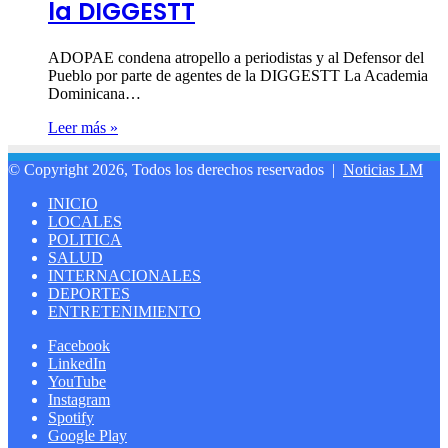
la DIGGESTT
ADOPAE condena atropello a periodistas y al Defensor del
Pueblo por parte de agentes de la DIGGESTT La Academia
Dominicana…
Leer más »
© Copyright 2026, Todos los derechos reservados |
Noticias LM
INICIO
LOCALES
POLITICA
SALUD
INTERNACIONALES
DEPORTES
ENTRETENIMIENTO
Facebook
LinkedIn
YouTube
Instagram
Spotify
Google Play