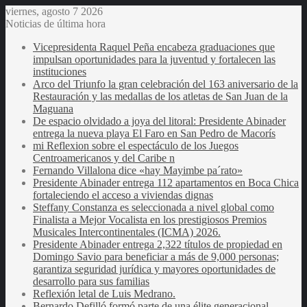
viernes, agosto 7 2026
Noticias de última hora
Vicepresidenta Raquel Peña encabeza graduaciones que
impulsan oportunidades para la juventud y fortalecen las
instituciones
Arco del Triunfo la gran celebración del 163 aniversario de la
Restauración y las medallas de los atletas de San Juan de la
Maguana
De espacio olvidado a joya del litoral: Presidente Abinader
entrega la nueva playa El Faro en San Pedro de Macorís
mi Reflexion sobre el espectáculo de los Juegos
Centroamericanos y del Caribe n
Fernando Villalona dice «hay Mayimbe pa´rato»
Presidente Abinader entrega 112 apartamentos en Boca Chica
fortaleciendo el acceso a viviendas dignas
Steffany Constanza es seleccionada a nivel global como
Finalista a Mejor Vocalista en los prestigiosos Premios
Musicales Intercontinentales (ICMA) 2026.
Presidente Abinader entrega 2,322 títulos de propiedad en
Domingo Savio para beneficiar a más de 9,000 personas;
garantiza seguridad jurídica y mayores oportunidades de
desarrollo para sus familias
Reflexión letal de Luis Medrano.
Bernardo Defilló formó parte de una élite generacional