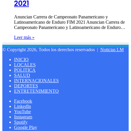
2021
Anuncian Carrera de Campeonato Panamericano y
Latinoamericano de Enduro FIM 2021 Anuncian Carrera de
Campeonato Panamericano y Latinoamericano de Enduro…
Leer más »
© Copyright 2026, Todos los derechos reservados |
Noticias LM
INICIO
LOCALES
POLITICA
SALUD
INTERNACIONALES
DEPORTES
ENTRETENIMIENTO
Facebook
LinkedIn
YouTube
Instagram
Spotify
Google Play