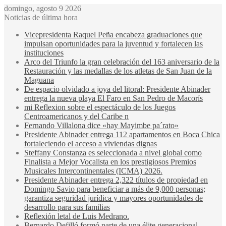
domingo, agosto 9 2026
Noticias de última hora
Vicepresidenta Raquel Peña encabeza graduaciones que
impulsan oportunidades para la juventud y fortalecen las
instituciones
Arco del Triunfo la gran celebración del 163 aniversario de la
Restauración y las medallas de los atletas de San Juan de la
Maguana
De espacio olvidado a joya del litoral: Presidente Abinader
entrega la nueva playa El Faro en San Pedro de Macorís
mi Reflexion sobre el espectáculo de los Juegos
Centroamericanos y del Caribe n
Fernando Villalona dice «hay Mayimbe pa´rato»
Presidente Abinader entrega 112 apartamentos en Boca Chica
fortaleciendo el acceso a viviendas dignas
Steffany Constanza es seleccionada a nivel global como
Finalista a Mejor Vocalista en los prestigiosos Premios
Musicales Intercontinentales (ICMA) 2026.
Presidente Abinader entrega 2,322 títulos de propiedad en
Domingo Savio para beneficiar a más de 9,000 personas;
garantiza seguridad jurídica y mayores oportunidades de
desarrollo para sus familias
Reflexión letal de Luis Medrano.
Bernardo Defilló formó parte de una élite generacional