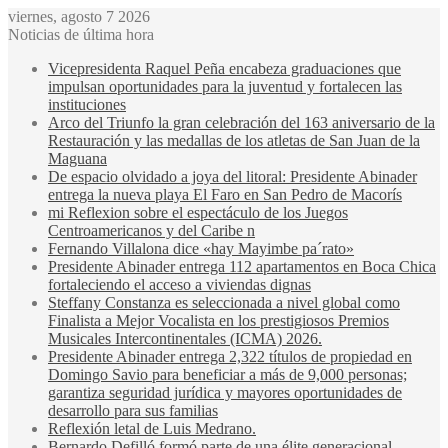
viernes, agosto 7 2026
Noticias de última hora
Vicepresidenta Raquel Peña encabeza graduaciones que
impulsan oportunidades para la juventud y fortalecen las
instituciones
Arco del Triunfo la gran celebración del 163 aniversario de la
Restauración y las medallas de los atletas de San Juan de la
Maguana
De espacio olvidado a joya del litoral: Presidente Abinader
entrega la nueva playa El Faro en San Pedro de Macorís
mi Reflexion sobre el espectáculo de los Juegos
Centroamericanos y del Caribe n
Fernando Villalona dice «hay Mayimbe pa´rato»
Presidente Abinader entrega 112 apartamentos en Boca Chica
fortaleciendo el acceso a viviendas dignas
Steffany Constanza es seleccionada a nivel global como
Finalista a Mejor Vocalista en los prestigiosos Premios
Musicales Intercontinentales (ICMA) 2026.
Presidente Abinader entrega 2,322 títulos de propiedad en
Domingo Savio para beneficiar a más de 9,000 personas;
garantiza seguridad jurídica y mayores oportunidades de
desarrollo para sus familias
Reflexión letal de Luis Medrano.
Bernardo Defilló formó parte de una élite generacional