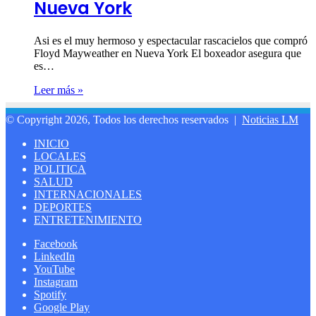
Nueva York
Asi es el muy hermoso y espectacular rascacielos que compró
Floyd Mayweather en Nueva York El boxeador asegura que
es…
Leer más »
© Copyright 2026, Todos los derechos reservados |
Noticias LM
INICIO
LOCALES
POLITICA
SALUD
INTERNACIONALES
DEPORTES
ENTRETENIMIENTO
Facebook
LinkedIn
YouTube
Instagram
Spotify
Google Play