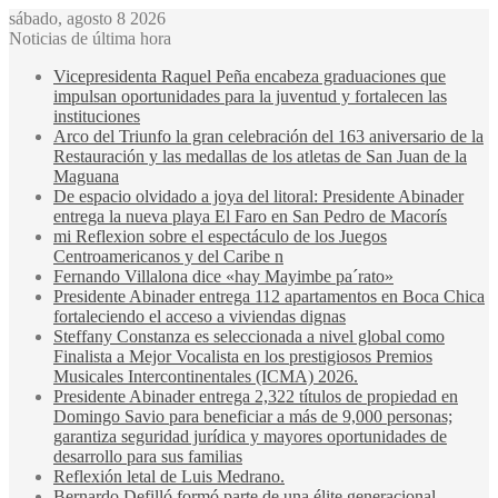
sábado, agosto 8 2026
Noticias de última hora
Vicepresidenta Raquel Peña encabeza graduaciones que
impulsan oportunidades para la juventud y fortalecen las
instituciones
Arco del Triunfo la gran celebración del 163 aniversario de la
Restauración y las medallas de los atletas de San Juan de la
Maguana
De espacio olvidado a joya del litoral: Presidente Abinader
entrega la nueva playa El Faro en San Pedro de Macorís
mi Reflexion sobre el espectáculo de los Juegos
Centroamericanos y del Caribe n
Fernando Villalona dice «hay Mayimbe pa´rato»
Presidente Abinader entrega 112 apartamentos en Boca Chica
fortaleciendo el acceso a viviendas dignas
Steffany Constanza es seleccionada a nivel global como
Finalista a Mejor Vocalista en los prestigiosos Premios
Musicales Intercontinentales (ICMA) 2026.
Presidente Abinader entrega 2,322 títulos de propiedad en
Domingo Savio para beneficiar a más de 9,000 personas;
garantiza seguridad jurídica y mayores oportunidades de
desarrollo para sus familias
Reflexión letal de Luis Medrano.
Bernardo Defilló formó parte de una élite generacional