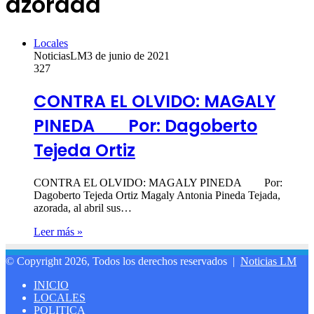
azorada
Locales
NoticiasLM
3 de junio de 2021
327
CONTRA EL OLVIDO: MAGALY
PINEDA Por: Dagoberto
Tejeda Ortiz
CONTRA EL OLVIDO: MAGALY PINEDA Por:
Dagoberto Tejeda Ortiz Magaly Antonia Pineda Tejada,
azorada, al abril sus…
Leer más »
© Copyright 2026, Todos los derechos reservados |
Noticias LM
INICIO
LOCALES
POLITICA