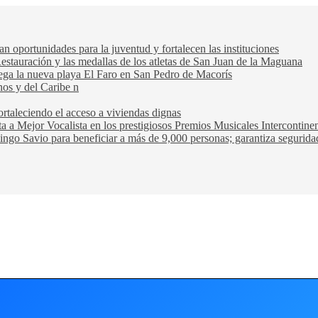
oportunidades para la juventud y fortalecen las instituciones
Restauración y las medallas de los atletas de San Juan de la Maguana
trega la nueva playa El Faro en San Pedro de Macorís
nos y del Caribe n
rtaleciendo el acceso a viviendas dignas
ta a Mejor Vocalista en los prestigiosos Premios Musicales Intercontin
ngo Savio para beneficiar a más de 9,000 personas; garantiza seguridad