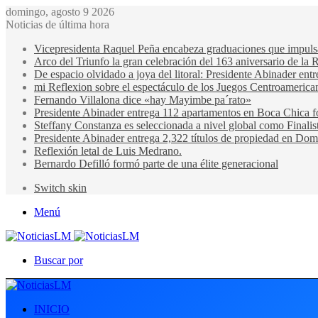
domingo, agosto 9 2026
Noticias de última hora
Vicepresidenta Raquel Peña encabeza graduaciones que impulsan 
Arco del Triunfo la gran celebración del 163 aniversario de la 
De espacio olvidado a joya del litoral: Presidente Abinader en
mi Reflexion sobre el espectáculo de los Juegos Centroamerica
Fernando Villalona dice «hay Mayimbe pa´rato»
Presidente Abinader entrega 112 apartamentos en Boca Chica fo
Steffany Constanza es seleccionada a nivel global como Finalis
Presidente Abinader entrega 2,322 títulos de propiedad en Domi
Reflexión letal de Luis Medrano.
Bernardo Defilló formó parte de una élite generacional
Switch skin
Menú
Buscar por
INICIO