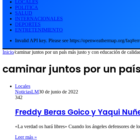
LOCALES
POLITICA
SALUD
INTERNACIONALES
DEPORTES
ENTRETENIMIENTO
Invalid API key. Please see https://openweathermap.org/faq#err
Inicio
/
caminar juntos por un país más justo y con educación de calida
caminar juntos por un paí
Locales
NoticiasLM
30 de junio de 2022
342
Freddy Beras Goico y Yaqui Nuñe
«La verdad os hará libres» Cuando los ángeles defensores de 
Leer más »