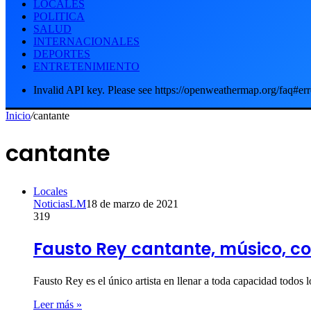
LOCALES
POLITICA
SALUD
INTERNACIONALES
DEPORTES
ENTRETENIMIENTO
Invalid API key. Please see https://openweathermap.org/faq#err
Inicio
/
cantante
cantante
Locales
NoticiasLM
18 de marzo de 2021
319
Fausto Rey cantante, músico, com
Fausto Rey es el único artista en llenar a toda capacidad tod
Leer más »