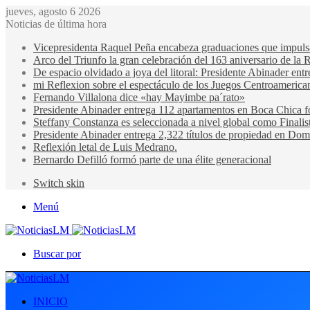
jueves, agosto 6 2026
Noticias de última hora
Vicepresidenta Raquel Peña encabeza graduaciones que impulsan 
Arco del Triunfo la gran celebración del 163 aniversario de la 
De espacio olvidado a joya del litoral: Presidente Abinader en
mi Reflexion sobre el espectáculo de los Juegos Centroamerica
Fernando Villalona dice «hay Mayimbe pa´rato»
Presidente Abinader entrega 112 apartamentos en Boca Chica fo
Steffany Constanza es seleccionada a nivel global como Finalis
Presidente Abinader entrega 2,322 títulos de propiedad en Domi
Reflexión letal de Luis Medrano.
Bernardo Defilló formó parte de una élite generacional
Switch skin
Menú
Buscar por
INICIO