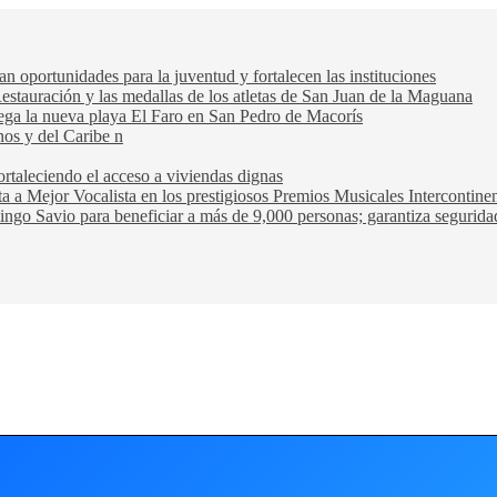
oportunidades para la juventud y fortalecen las instituciones
Restauración y las medallas de los atletas de San Juan de la Maguana
trega la nueva playa El Faro en San Pedro de Macorís
nos y del Caribe n
rtaleciendo el acceso a viviendas dignas
ta a Mejor Vocalista en los prestigiosos Premios Musicales Intercontin
ngo Savio para beneficiar a más de 9,000 personas; garantiza seguridad