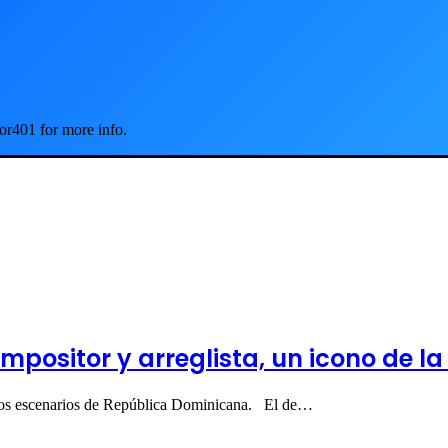
or401 for more info.
positor y arreglista, un icono de la
os los escenarios de República Dominicana. El de…