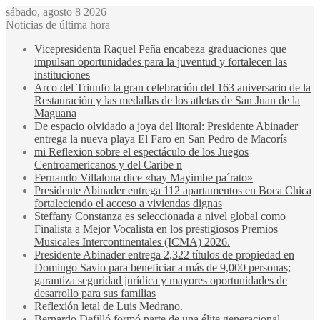
sábado, agosto 8 2026
Noticias de última hora
Vicepresidenta Raquel Peña encabeza graduaciones que
impulsan oportunidades para la juventud y fortalecen las
instituciones
Arco del Triunfo la gran celebración del 163 aniversario de la
Restauración y las medallas de los atletas de San Juan de la
Maguana
De espacio olvidado a joya del litoral: Presidente Abinader
entrega la nueva playa El Faro en San Pedro de Macorís
mi Reflexion sobre el espectáculo de los Juegos
Centroamericanos y del Caribe n
Fernando Villalona dice «hay Mayimbe pa´rato»
Presidente Abinader entrega 112 apartamentos en Boca Chica
fortaleciendo el acceso a viviendas dignas
Steffany Constanza es seleccionada a nivel global como
Finalista a Mejor Vocalista en los prestigiosos Premios
Musicales Intercontinentales (ICMA) 2026.
Presidente Abinader entrega 2,322 títulos de propiedad en
Domingo Savio para beneficiar a más de 9,000 personas;
garantiza seguridad jurídica y mayores oportunidades de
desarrollo para sus familias
Reflexión letal de Luis Medrano.
Bernardo Defilló formó parte de una élite generacional