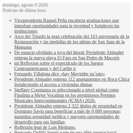
domingo, agosto 9 2026
Noticias de última hora
Vicepresidenta Raquel Peña encabeza graduaciones que
impulsan oportunidades para la juventud y fortalecen las
instituciones
Arco del Triunfo la gran celebración del 163 aniversario de la
Restauración y las medallas de los atletas de San Juan de la
Maguana
De espacio olvidado a joya del litoral: Presidente Abinader
entrega la nueva playa El Faro en San Pedro de Macorís
mi Reflexion sobre el espectáculo de los Juegos
Centroamericanos y del Caribe n
Fernando Villalona dice «hay Mayimbe pa´rato»
Presidente Abinader entrega 112 apartamentos en Boca Chica
fortaleciendo el acceso a viviendas dignas
Steffany Constanza es seleccionada a nivel global como
Finalista a Mejor Vocalista en los prestigiosos Premios
Musicales Intercontinentales (ICMA) 2026.
Presidente Abinader entrega 2,322 títulos de propiedad en
Domingo Savio para beneficiar a más de 9,000 personas;
garantiza seguridad jurídica y mayores oportunidades de
desarrollo para sus familias
Reflexión letal de Luis Medrano.
Bernardo Defilló formó parte de una élite generacional