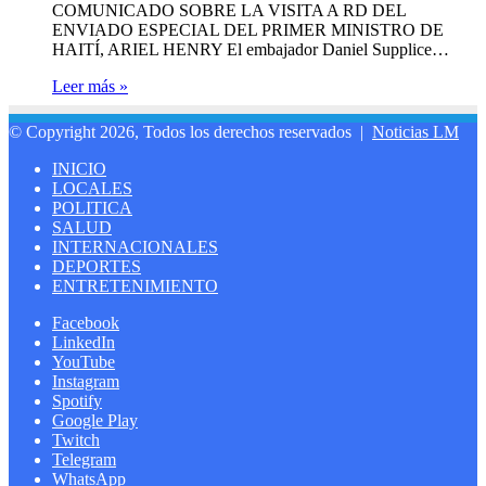
COMUNICADO SOBRE LA VISITA A RD DEL
ENVIADO ESPECIAL DEL PRIMER MINISTRO DE
HAITÍ, ARIEL HENRY El embajador Daniel Supplice…
Leer más »
© Copyright 2026, Todos los derechos reservados |
Noticias LM
INICIO
LOCALES
POLITICA
SALUD
INTERNACIONALES
DEPORTES
ENTRETENIMIENTO
Facebook
LinkedIn
YouTube
Instagram
Spotify
Google Play
Twitch
Telegram
WhatsApp