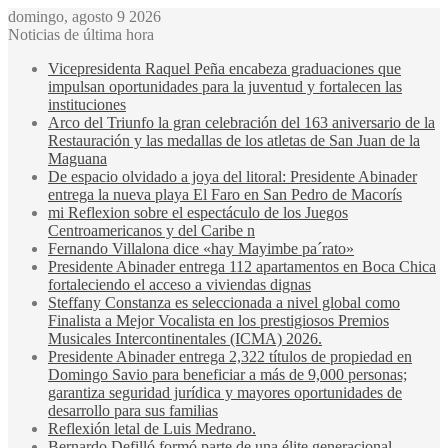
domingo, agosto 9 2026
Noticias de última hora
Vicepresidenta Raquel Peña encabeza graduaciones que
impulsan oportunidades para la juventud y fortalecen las
instituciones
Arco del Triunfo la gran celebración del 163 aniversario de la
Restauración y las medallas de los atletas de San Juan de la
Maguana
De espacio olvidado a joya del litoral: Presidente Abinader
entrega la nueva playa El Faro en San Pedro de Macorís
mi Reflexion sobre el espectáculo de los Juegos
Centroamericanos y del Caribe n
Fernando Villalona dice «hay Mayimbe pa´rato»
Presidente Abinader entrega 112 apartamentos en Boca Chica
fortaleciendo el acceso a viviendas dignas
Steffany Constanza es seleccionada a nivel global como
Finalista a Mejor Vocalista en los prestigiosos Premios
Musicales Intercontinentales (ICMA) 2026.
Presidente Abinader entrega 2,322 títulos de propiedad en
Domingo Savio para beneficiar a más de 9,000 personas;
garantiza seguridad jurídica y mayores oportunidades de
desarrollo para sus familias
Reflexión letal de Luis Medrano.
Bernardo Defilló formó parte de una élite generacional