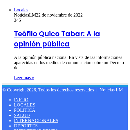
Locales
NoticiasLM
22 de noviembre de 2022
345
Teófilo Quico Tabar: A la
opinión pública
A la opinión pública nacional En vista de las informaciones
aparecidas en los medios de comunicación sobre un Decreto
de…
Leer más »
© Copyright 2026, Todos los derechos reservados |
Noticias LM
INICIO
LOCALES
POLITICA
SALUD
INTERNACIONALES
DEPORTES