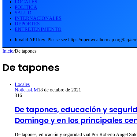
LOCALES
POLITICA
SALUD
INTERNACIONALES
DEPORTES
ENTRETENIMIENTO
Invalid API key. Please see https://openweathermap.org/faq#err
Inicio
/
De tapones
De tapones
Locales
NoticiasLM
18 de octubre de 2021
316
De tapones, educación y segurid
Domingo y en los principales ce
De tapones, educación y seguridad vial Por Roberto Angel Sal