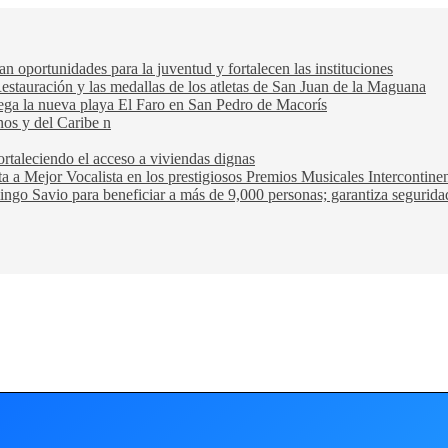
oportunidades para la juventud y fortalecen las instituciones
Restauración y las medallas de los atletas de San Juan de la Maguana
trega la nueva playa El Faro en San Pedro de Macorís
nos y del Caribe n
rtaleciendo el acceso a viviendas dignas
ta a Mejor Vocalista en los prestigiosos Premios Musicales Intercontin
ngo Savio para beneficiar a más de 9,000 personas; garantiza seguridad