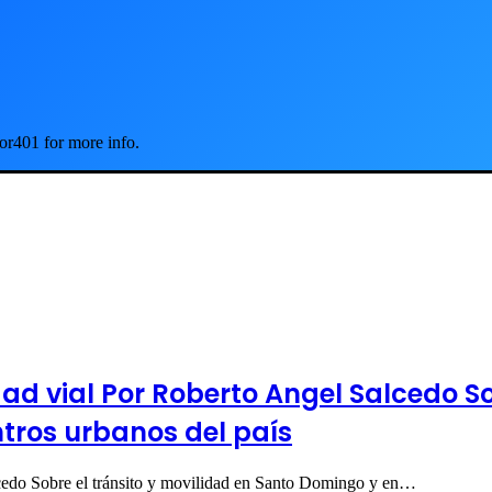
or401 for more info.
ad vial Por Roberto Angel Salcedo So
ntros urbanos del país
cedo Sobre el tránsito y movilidad en Santo Domingo y en…