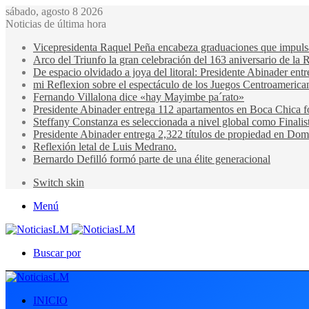
sábado, agosto 8 2026
Noticias de última hora
Vicepresidenta Raquel Peña encabeza graduaciones que impulsan 
Arco del Triunfo la gran celebración del 163 aniversario de la 
De espacio olvidado a joya del litoral: Presidente Abinader en
mi Reflexion sobre el espectáculo de los Juegos Centroamerica
Fernando Villalona dice «hay Mayimbe pa´rato»
Presidente Abinader entrega 112 apartamentos en Boca Chica fo
Steffany Constanza es seleccionada a nivel global como Finalis
Presidente Abinader entrega 2,322 títulos de propiedad en Domi
Reflexión letal de Luis Medrano.
Bernardo Defilló formó parte de una élite generacional
Switch skin
Menú
Buscar por
INICIO