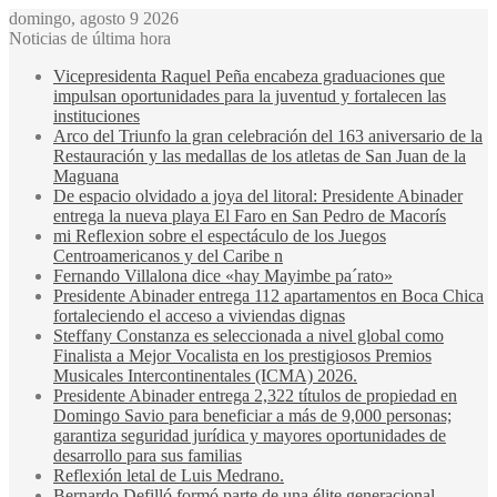
domingo, agosto 9 2026
Noticias de última hora
Vicepresidenta Raquel Peña encabeza graduaciones que
impulsan oportunidades para la juventud y fortalecen las
instituciones
Arco del Triunfo la gran celebración del 163 aniversario de la
Restauración y las medallas de los atletas de San Juan de la
Maguana
De espacio olvidado a joya del litoral: Presidente Abinader
entrega la nueva playa El Faro en San Pedro de Macorís
mi Reflexion sobre el espectáculo de los Juegos
Centroamericanos y del Caribe n
Fernando Villalona dice «hay Mayimbe pa´rato»
Presidente Abinader entrega 112 apartamentos en Boca Chica
fortaleciendo el acceso a viviendas dignas
Steffany Constanza es seleccionada a nivel global como
Finalista a Mejor Vocalista en los prestigiosos Premios
Musicales Intercontinentales (ICMA) 2026.
Presidente Abinader entrega 2,322 títulos de propiedad en
Domingo Savio para beneficiar a más de 9,000 personas;
garantiza seguridad jurídica y mayores oportunidades de
desarrollo para sus familias
Reflexión letal de Luis Medrano.
Bernardo Defilló formó parte de una élite generacional