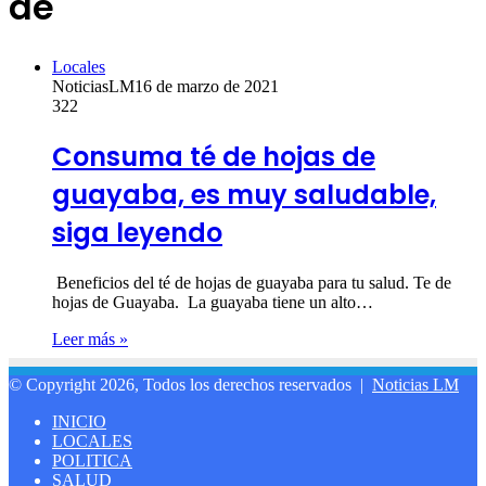
de
Locales
NoticiasLM
16 de marzo de 2021
322
Consuma té de hojas de
guayaba, es muy saludable,
siga leyendo
Beneficios del té de hojas de guayaba para tu salud. Te de
hojas de Guayaba. La guayaba tiene un alto…
Leer más »
© Copyright 2026, Todos los derechos reservados |
Noticias LM
INICIO
LOCALES
POLITICA
SALUD