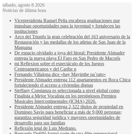
sábado, agosto 8 2026
Noticias de última hora
Vicepresidenta Raquel Peña encabeza graduaciones que
impulsan oportunidades para la juventud y fortalecen las
instituciones
Arco del Triunfo la gran celebración del 163 aniversario de la
Restauración y las medallas de los atletas de San Juan de la
Maguana
De espacio olvidado a joya del litoral: Presidente Abinader
entrega la nueva playa El Faro en San Pedro de Macorís
mi Reflexion sobre el espectáculo de los Juegos
Centroamericanos y del Caribe n
Fernando Villalona dice «hay Mayimbe pa´rato»
Presidente Abinader entrega 112 apartamentos en Boca Chica
fortaleciendo el acceso a viviendas dignas
Steffany Constanza es seleccionada a nivel global como
Finalista a Mejor Vocalista en los prestigiosos Premios
Musicales Intercontinentales (ICMA) 2026.
Presidente Abinader entrega 2,322 títulos de propiedad en
Domingo Savio para beneficiar a más de 9,000 personas;
garantiza seguridad jurídica y mayores oportunidades de
desarrollo para sus familias
Reflexión letal de Luis Medrano.
Bernardo Defilló formó parte de una élite generacional