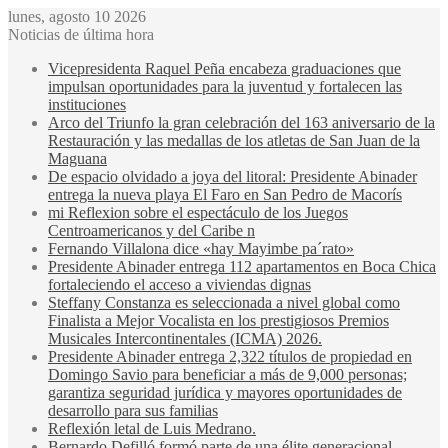
lunes, agosto 10 2026
Noticias de última hora
Vicepresidenta Raquel Peña encabeza graduaciones que
impulsan oportunidades para la juventud y fortalecen las
instituciones
Arco del Triunfo la gran celebración del 163 aniversario de la
Restauración y las medallas de los atletas de San Juan de la
Maguana
De espacio olvidado a joya del litoral: Presidente Abinader
entrega la nueva playa El Faro en San Pedro de Macorís
mi Reflexion sobre el espectáculo de los Juegos
Centroamericanos y del Caribe n
Fernando Villalona dice «hay Mayimbe pa´rato»
Presidente Abinader entrega 112 apartamentos en Boca Chica
fortaleciendo el acceso a viviendas dignas
Steffany Constanza es seleccionada a nivel global como
Finalista a Mejor Vocalista en los prestigiosos Premios
Musicales Intercontinentales (ICMA) 2026.
Presidente Abinader entrega 2,322 títulos de propiedad en
Domingo Savio para beneficiar a más de 9,000 personas;
garantiza seguridad jurídica y mayores oportunidades de
desarrollo para sus familias
Reflexión letal de Luis Medrano.
Bernardo Defilló formó parte de una élite generacional