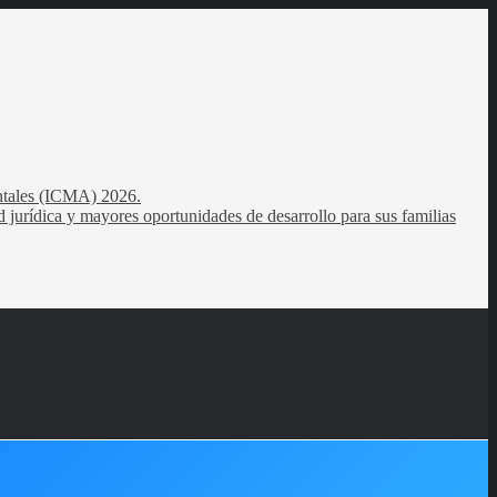
entales (ICMA) 2026.
 jurídica y mayores oportunidades de desarrollo para sus familias