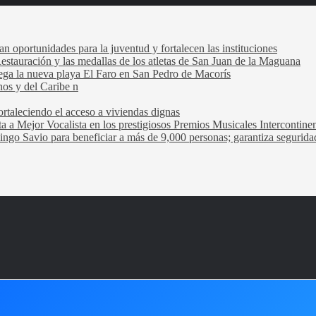
oportunidades para la juventud y fortalecen las instituciones
Restauración y las medallas de los atletas de San Juan de la Maguana
trega la nueva playa El Faro en San Pedro de Macorís
nos y del Caribe n
rtaleciendo el acceso a viviendas dignas
ta a Mejor Vocalista en los prestigiosos Premios Musicales Intercontin
ngo Savio para beneficiar a más de 9,000 personas; garantiza seguridad