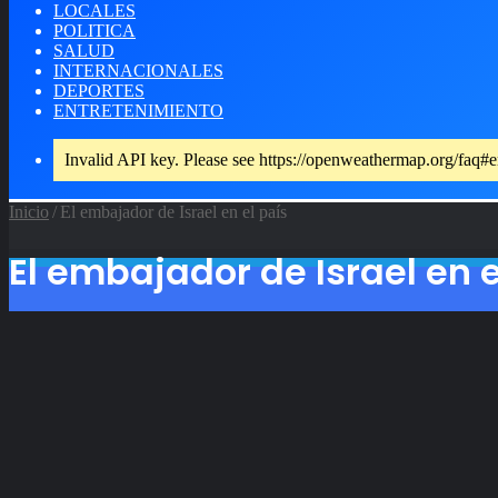
LOCALES
POLITICA
SALUD
INTERNACIONALES
DEPORTES
ENTRETENIMIENTO
Invalid API key. Please see https://openweathermap.org/faq#e
Inicio
/
El embajador de Israel en el país
El embajador de Israel en e