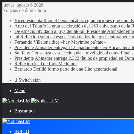
jueves, agosto 6 2026
Noticias de última hora
Vicepresidenta Raquel Peña encabeza graduaciones que impulsan 
Arco del Triunfo la gran celebración del 163 aniversario de la 
De espacio olvidado a joya del litoral: Presidente Abinader en
mi Reflexion sobre el espectáculo de los Juegos Centroamerica
Fernando Villalona dice «hay Mayimbe pa´rato»
Presidente Abinader entrega 112 apartamentos en Boca Chica fo
Steffany Constanza es seleccionada a nivel global como Finalis
Presidente Abinader entrega 2,322 títulos de propiedad en Domi
Reflexión letal de Luis Medrano.
Bernardo Defilló formó parte de una élite generacional
Switch skin
Menú
Buscar por
INICIO