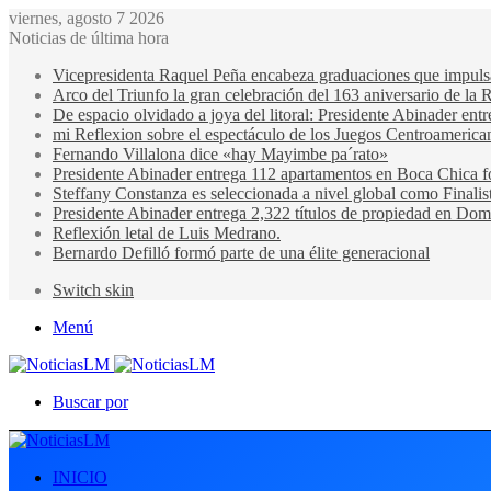
viernes, agosto 7 2026
Noticias de última hora
Vicepresidenta Raquel Peña encabeza graduaciones que impulsan 
Arco del Triunfo la gran celebración del 163 aniversario de la 
De espacio olvidado a joya del litoral: Presidente Abinader en
mi Reflexion sobre el espectáculo de los Juegos Centroamerica
Fernando Villalona dice «hay Mayimbe pa´rato»
Presidente Abinader entrega 112 apartamentos en Boca Chica fo
Steffany Constanza es seleccionada a nivel global como Finalis
Presidente Abinader entrega 2,322 títulos de propiedad en Domi
Reflexión letal de Luis Medrano.
Bernardo Defilló formó parte de una élite generacional
Switch skin
Menú
Buscar por
INICIO