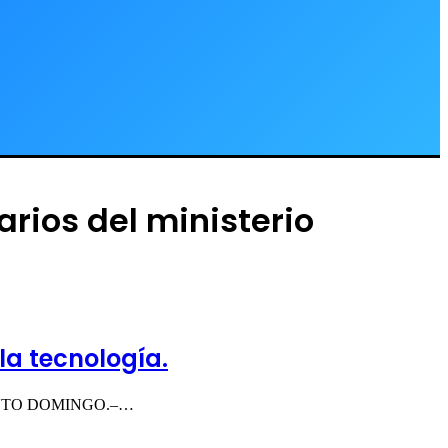
rios del ministerio
a tecnología.
ía. SANTO DOMINGO.–…