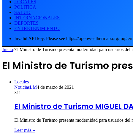
LOCALES
POLITICA
SALUD
INTERNACIONALES
DEPORTES
ENTRETENIMIENTO
Invalid API key. Please see https://openweathermap.org/faq#err
Inicio
/
El Ministro de Turismo presenta modernidad para usuarios del m
El Ministro de Turismo pr
Locales
NoticiasLM
4 de marzo de 2021
311
El Ministro de Turismo MIGUEL 
El Ministro de Turismo presenta modernidad para usuarios d
Leer más »