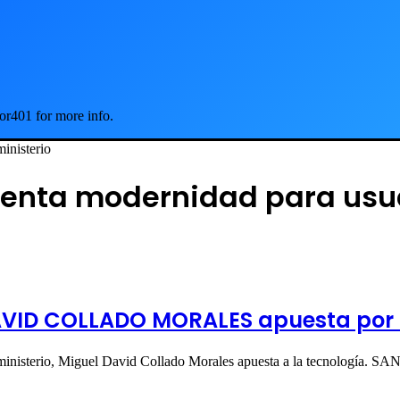
or401 for more info.
inisterio
esenta modernidad para usua
DAVID COLLADO MORALES apuesta por l
el ministerio, Miguel David Collado Morales apuesta a la tecnolog