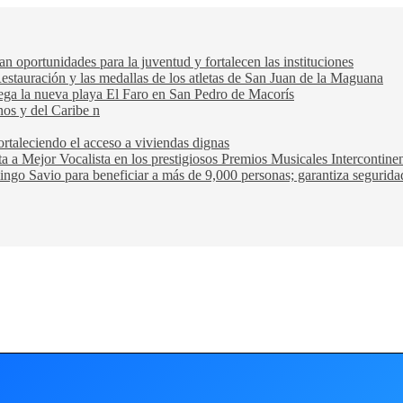
oportunidades para la juventud y fortalecen las instituciones
Restauración y las medallas de los atletas de San Juan de la Maguana
trega la nueva playa El Faro en San Pedro de Macorís
nos y del Caribe n
rtaleciendo el acceso a viviendas dignas
ta a Mejor Vocalista en los prestigiosos Premios Musicales Intercontin
ngo Savio para beneficiar a más de 9,000 personas; garantiza seguridad