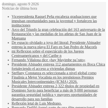
domingo, agosto 9 2026
Noticias de última hora
Vicepresidenta Raquel Peña encabeza graduaciones que
impulsan oportunidades para la juventud y fortalecen las
instituciones
Arco del Triunfo la gran celebración del 163 aniversario de la
Restauración y las medallas de los atletas de San Juan de la
Maguana
De espacio olvidado a joya del litoral: Presidente Abinader
entrega la nueva playa El Faro en San Pedro de Macorís
mi Reflexion sobre el espectáculo de los Juegos
Centroamericanos y del Caribe n
Fernando Villalona dice «hay Mayimbe pa´rato»
Presidente Abinader entrega 112 apartamentos en Boca Chica
fortaleciendo el acceso a viviendas dignas
Steffany Constanza es seleccionada a nivel global como
Finalista a Mejor Vocalista en los prestigiosos Premios
Musicales Intercontinentales (ICMA) 2026.
Presidente Abinader entrega 2,322 títulos de propiedad en
Domingo Savio para beneficiar a más de 9,000 personas;
garantiza seguridad jurídica y mayores oportunidades de
desarrollo para sus familias
Reflexión letal de Luis Medrano.
Bernardo Defilló formó parte de una élite generacional