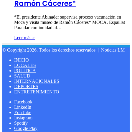
Ramón Cáceres*
*El presidente Abinader supervisa proceso vacunación en
Moca y visita museo de Ramón Cáceres* MOCA, Espaillat-
Para dar continuidad al…
Leer más »
© Copyright 2026, Todos los derechos reservados |
Noticias LM
INICIO
LOCALES
POLITICA
SALUD
INTERNACIONALES
DEPORTES
ENTRETENIMIENTO
Facebook
LinkedIn
YouTube
Instagram
Spotify
Google Play