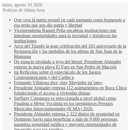
lunes, agosto 10 2026
Noticias de última hora
Que viva la patria resonó en cada garganta como homenaje a
esa gesta que nos dio patria y libertad
Vicepresidenta Raquel Peña encabeza graduaciones que
impulsan oportunidades para la juventud y fortalecen las
instituciones
Arco del Triunfo la gran celebración del 163 aniversario de la
Restauración y las medallas de los atletas de San Juan de la
Maguana
De espacio olvidado a joya del litoral: Presidente Abinader
entrega la nueva playa El Faro en San Pedro de Macorís
mi Reflexion sobre el espectáculo de los Juegos
Centroamericanos y del Caribe n
Fernando Villalona dice «hay Mayimbe pa´rato»
Presidente Abinader entrega 112 apartamentos en Boca Chica
fortaleciendo el acceso a viviendas dignas
Steffany Constanza es seleccionada a nivel global como
Finalista a Mejor Vocalista en los prestigiosos Premios
Musicales Intercontinentales (ICMA) 2026.
Presidente Abinader entrega 2,322 títulos de propiedad en
Domingo Savio para beneficiar a más de 9,000 personas;
garantiza seguridad jurídica y mayores oportunidades de
desarrollo para sus familias