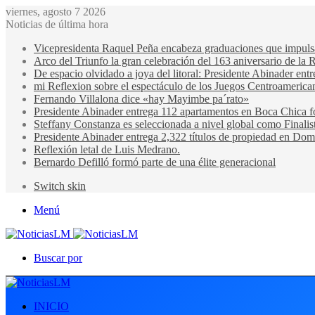
viernes, agosto 7 2026
Noticias de última hora
Vicepresidenta Raquel Peña encabeza graduaciones que impulsan 
Arco del Triunfo la gran celebración del 163 aniversario de la 
De espacio olvidado a joya del litoral: Presidente Abinader en
mi Reflexion sobre el espectáculo de los Juegos Centroamerica
Fernando Villalona dice «hay Mayimbe pa´rato»
Presidente Abinader entrega 112 apartamentos en Boca Chica fo
Steffany Constanza es seleccionada a nivel global como Finalis
Presidente Abinader entrega 2,322 títulos de propiedad en Domi
Reflexión letal de Luis Medrano.
Bernardo Defilló formó parte de una élite generacional
Switch skin
Menú
Buscar por
INICIO