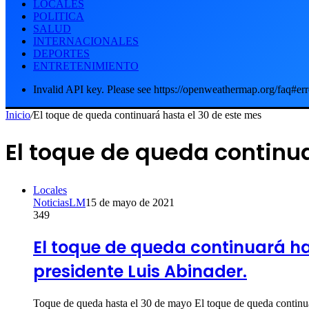
LOCALES
POLITICA
SALUD
INTERNACIONALES
DEPORTES
ENTRETENIMIENTO
Invalid API key. Please see https://openweathermap.org/faq#err
Inicio
/
El toque de queda continuará hasta el 30 de este mes
El toque de queda continu
Locales
NoticiasLM
15 de mayo de 2021
349
El toque de queda continuará has
presidente Luis Abinader.
Toque de queda hasta el 30 de mayo El toque de queda continua