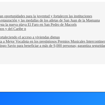
oportunidades para la juventud y fortalecen las instituciones
Restauración y las medallas de los atletas de San Juan de la Maguana
trega la nueva playa El Faro en San Pedro de Macorís
nos y del Caribe n
rtaleciendo el acceso a viviendas dignas
ta a Mejor Vocalista en los prestigiosos Premios Musicales Intercontin
ngo Savio para beneficiar a más de 9,000 personas; garantiza seguridad