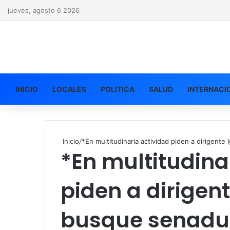
jueves, agosto 6 2026
INICIO
LOCALES
POLITICA
SALUD
INTERNACI
Inicio
/
*En multitudinaria actividad piden a dirigente
*En multitudina
piden a dirigen
busque senadur