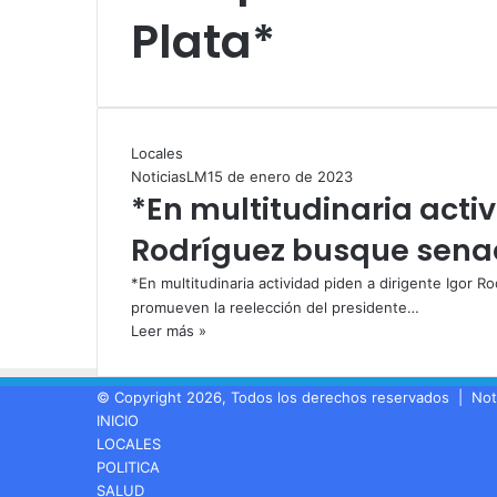
Plata*
Locales
NoticiasLM
15 de enero de 2023
*En multitudinaria activ
Rodríguez busque senad
*En multitudinaria actividad piden a dirigente Igor 
promueven la reelección del presidente…
Leer más »
© Copyright 2026, Todos los derechos reservados |
Not
INICIO
LOCALES
POLITICA
SALUD