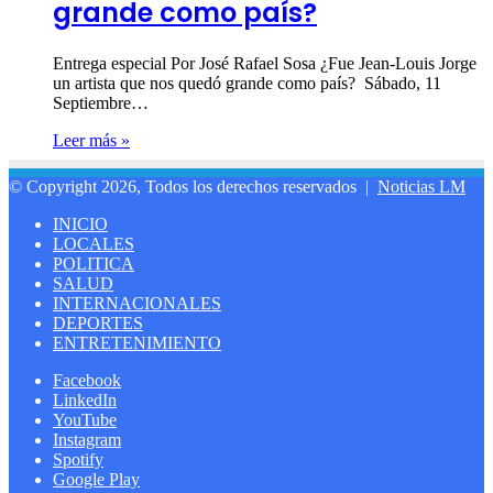
grande como país?
Entrega especial Por José Rafael Sosa ¿Fue Jean-Louis Jorge
un artista que nos quedó grande como país? Sábado, 11
Septiembre…
Leer más »
© Copyright 2026, Todos los derechos reservados |
Noticias LM
INICIO
LOCALES
POLITICA
SALUD
INTERNACIONALES
DEPORTES
ENTRETENIMIENTO
Facebook
LinkedIn
YouTube
Instagram
Spotify
Google Play