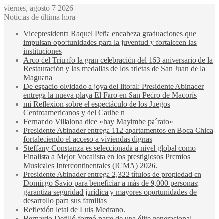
viernes, agosto 7 2026
Noticias de última hora
Vicepresidenta Raquel Peña encabeza graduaciones que
impulsan oportunidades para la juventud y fortalecen las
instituciones
Arco del Triunfo la gran celebración del 163 aniversario de la
Restauración y las medallas de los atletas de San Juan de la
Maguana
De espacio olvidado a joya del litoral: Presidente Abinader
entrega la nueva playa El Faro en San Pedro de Macorís
mi Reflexion sobre el espectáculo de los Juegos
Centroamericanos y del Caribe n
Fernando Villalona dice «hay Mayimbe pa´rato»
Presidente Abinader entrega 112 apartamentos en Boca Chica
fortaleciendo el acceso a viviendas dignas
Steffany Constanza es seleccionada a nivel global como
Finalista a Mejor Vocalista en los prestigiosos Premios
Musicales Intercontinentales (ICMA) 2026.
Presidente Abinader entrega 2,322 títulos de propiedad en
Domingo Savio para beneficiar a más de 9,000 personas;
garantiza seguridad jurídica y mayores oportunidades de
desarrollo para sus familias
Reflexión letal de Luis Medrano.
Bernardo Defilló formó parte de una élite generacional