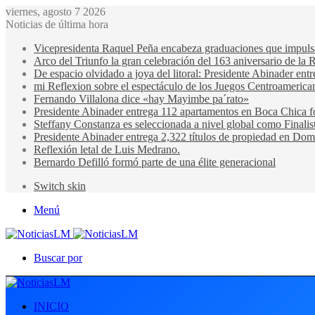
viernes, agosto 7 2026
Noticias de última hora
Vicepresidenta Raquel Peña encabeza graduaciones que impulsan 
Arco del Triunfo la gran celebración del 163 aniversario de la 
De espacio olvidado a joya del litoral: Presidente Abinader en
mi Reflexion sobre el espectáculo de los Juegos Centroamerica
Fernando Villalona dice «hay Mayimbe pa´rato»
Presidente Abinader entrega 112 apartamentos en Boca Chica fo
Steffany Constanza es seleccionada a nivel global como Finalis
Presidente Abinader entrega 2,322 títulos de propiedad en Domi
Reflexión letal de Luis Medrano.
Bernardo Defilló formó parte de una élite generacional
Switch skin
Menú
Buscar por
INICIO