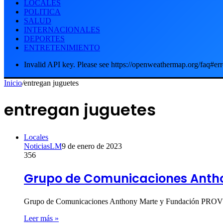
LOCALES
POLITICA
SALUD
INTERNACIONALES
DEPORTES
ENTRETENIMIENTO
Invalid API key. Please see https://openweathermap.org/faq#err
Inicio
/
entregan juguetes
entregan juguetes
Locales
NoticiasLM
9 de enero de 2023
356
Grupo de Comunicaciones Antho
Grupo de Comunicaciones Anthony Marte y Fundación PROVI
Leer más »