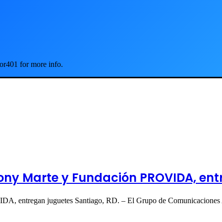
or401 for more info.
ny Marte y Fundación PROVIDA, ent
DA, entregan juguetes Santiago, RD. – El Grupo de Comunicacio