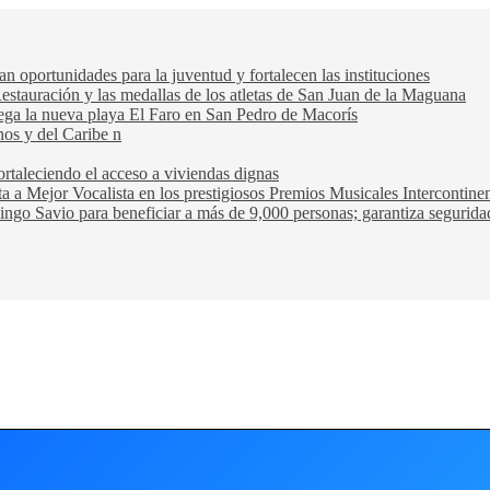
oportunidades para la juventud y fortalecen las instituciones
Restauración y las medallas de los atletas de San Juan de la Maguana
trega la nueva playa El Faro en San Pedro de Macorís
nos y del Caribe n
rtaleciendo el acceso a viviendas dignas
ta a Mejor Vocalista en los prestigiosos Premios Musicales Intercontin
ngo Savio para beneficiar a más de 9,000 personas; garantiza seguridad