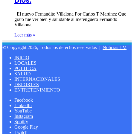
Dios.
El nuevo Fernandito Villalona Por Carlos T Martínez Que
grato fue ver bien y saludable al merenguero Fernando
Villalona,…
Leer más »
© Copyright 2026, Todos los derechos reservados |
Noticias LM
INICIO
LOCALES
POLITICA
SALUD
INTERNACIONALES
DEPORTES
ENTRETENIMIENTO
Facebook
LinkedIn
YouTube
Instagram
Spotify
Google Play
Twitch