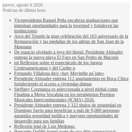
jueves, agosto 6 2026
Noticias de última hora
Vicepresidenta Raquel Peña encabeza graduaciones que
impulsan oportunidades para la juventud y fortalecen las
instituciones
Arco del Triunfo la gran celebración del 163 aniversario de la
Restauración y las medallas de los atletas de San Juan de la
Maguana
De espacio olvidado a joya del litoral: Presidente Abinader
entrega la nueva playa El Faro en San Pedro de Macorís
mi Reflexion sobre el espectáculo de los Juegos
Centroamericanos y del Caribe n
Fernando Villalona dice «hay Mayimbe pa´rato»
Presidente Abinader entrega 112 apartamentos en Boca Chica
fortaleciendo el acceso a viviendas dignas
Steffany Constanza es seleccionada a nivel global como
Finalista a Mejor Vocalista en los prestigiosos Premios
Musicales Intercontinentales (ICMA) 2026.
Presidente Abinader entrega 2,322 títulos de propiedad en
Domingo Savio para beneficiar a más de 9,000 personas;
garantiza seguridad jurídica y mayores oportunidades de
desarrollo para sus familias
Reflexión letal de Luis Medrano.
Bernardo Defilló formó parte de una élite generacional