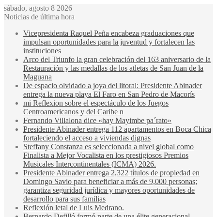
sábado, agosto 8 2026
Noticias de última hora
Vicepresidenta Raquel Peña encabeza graduaciones que
impulsan oportunidades para la juventud y fortalecen las
instituciones
Arco del Triunfo la gran celebración del 163 aniversario de la
Restauración y las medallas de los atletas de San Juan de la
Maguana
De espacio olvidado a joya del litoral: Presidente Abinader
entrega la nueva playa El Faro en San Pedro de Macorís
mi Reflexion sobre el espectáculo de los Juegos
Centroamericanos y del Caribe n
Fernando Villalona dice «hay Mayimbe pa´rato»
Presidente Abinader entrega 112 apartamentos en Boca Chica
fortaleciendo el acceso a viviendas dignas
Steffany Constanza es seleccionada a nivel global como
Finalista a Mejor Vocalista en los prestigiosos Premios
Musicales Intercontinentales (ICMA) 2026.
Presidente Abinader entrega 2,322 títulos de propiedad en
Domingo Savio para beneficiar a más de 9,000 personas;
garantiza seguridad jurídica y mayores oportunidades de
desarrollo para sus familias
Reflexión letal de Luis Medrano.
Bernardo Defilló formó parte de una élite generacional