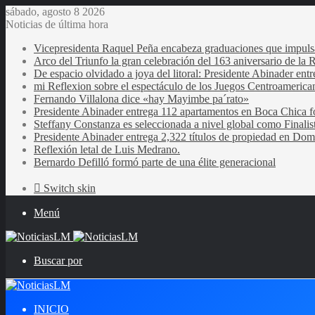
sábado, agosto 8 2026
Noticias de última hora
Vicepresidenta Raquel Peña encabeza graduaciones que impulsan 
Arco del Triunfo la gran celebración del 163 aniversario de la 
De espacio olvidado a joya del litoral: Presidente Abinader en
mi Reflexion sobre el espectáculo de los Juegos Centroamerica
Fernando Villalona dice «hay Mayimbe pa´rato»
Presidente Abinader entrega 112 apartamentos en Boca Chica fo
Steffany Constanza es seleccionada a nivel global como Finalis
Presidente Abinader entrega 2,322 títulos de propiedad en Domi
Reflexión letal de Luis Medrano.
Bernardo Defilló formó parte de una élite generacional
Switch skin
Menú
Buscar por
INICIO