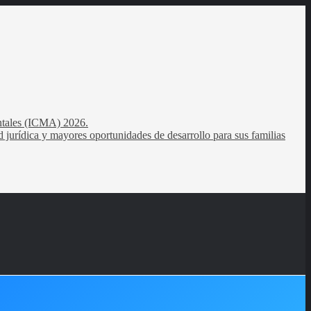
entales (ICMA) 2026.
 jurídica y mayores oportunidades de desarrollo para sus familias