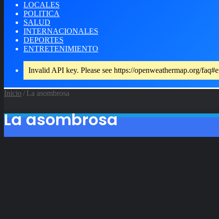
LOCALES
POLITICA
SALUD
INTERNACIONALES
DEPORTES
ENTRETENIMIENTO
Invalid API key. Please see https://openweathermap.org/faq#e
Inicio
/
La asombrosa
La asombrosa