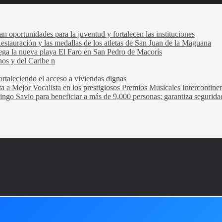
oportunidades para la juventud y fortalecen las instituciones
Restauración y las medallas de los atletas de San Juan de la Maguana
trega la nueva playa El Faro en San Pedro de Macorís
nos y del Caribe n
rtaleciendo el acceso a viviendas dignas
ta a Mejor Vocalista en los prestigiosos Premios Musicales Intercontin
ngo Savio para beneficiar a más de 9,000 personas; garantiza seguridad