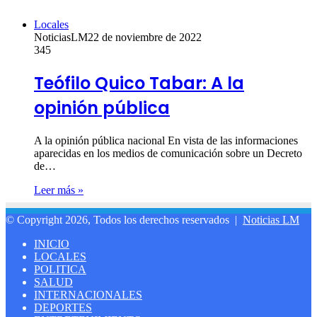
Locales
NoticiasLM
22 de noviembre de 2022
345
Teófilo Quico Tabar: A la
opinión pública
A la opinión pública nacional En vista de las informaciones
aparecidas en los medios de comunicación sobre un Decreto
de…
Leer más »
© Copyright 2026, Todos los derechos reservados |
Noticias LM
INICIO
LOCALES
POLITICA
SALUD
INTERNACIONALES
DEPORTES