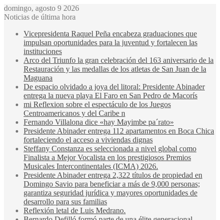
domingo, agosto 9 2026
Noticias de última hora
Vicepresidenta Raquel Peña encabeza graduaciones que
impulsan oportunidades para la juventud y fortalecen las
instituciones
Arco del Triunfo la gran celebración del 163 aniversario de la
Restauración y las medallas de los atletas de San Juan de la
Maguana
De espacio olvidado a joya del litoral: Presidente Abinader
entrega la nueva playa El Faro en San Pedro de Macorís
mi Reflexion sobre el espectáculo de los Juegos
Centroamericanos y del Caribe n
Fernando Villalona dice «hay Mayimbe pa´rato»
Presidente Abinader entrega 112 apartamentos en Boca Chica
fortaleciendo el acceso a viviendas dignas
Steffany Constanza es seleccionada a nivel global como
Finalista a Mejor Vocalista en los prestigiosos Premios
Musicales Intercontinentales (ICMA) 2026.
Presidente Abinader entrega 2,322 títulos de propiedad en
Domingo Savio para beneficiar a más de 9,000 personas;
garantiza seguridad jurídica y mayores oportunidades de
desarrollo para sus familias
Reflexión letal de Luis Medrano.
Bernardo Defilló formó parte de una élite generacional