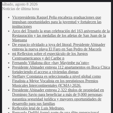
sábado, agosto 8 2026
Noticias de última hora
Vicepresidenta Raquel Peña encabeza graduaciones que
impulsan oportunidades para la juventud y fortalecen las
instituciones
Arco del Triunfo la gran celebración del 163 aniversario de la
Restauración y las medallas de los atletas de San Juan de la
Maguana
De espacio olvidado a joya del litoral: Presidente Abinader
entrega la nueva playa El Faro en San Pedro de Macorís
mi Reflexion sobre el espectáculo de los Juegos
Centroamericanos y del Caribe n
Fernando Villalona dice «hay Mayimbe pa´rato»
Presidente Abinader entrega 112 apartamentos en Boca Chica
fortaleciendo el acceso a viviendas dignas
Steffany Constanza es seleccionada a nivel global como
Finalista a Mejor Vocalista en los prestigiosos Premios
Musicales Intercontinentales (ICMA) 2026.
Presidente Abinader entrega 2,322 títulos de propiedad en
Domingo Savio para beneficiar a más de 9,000 personas;
garantiza seguridad jurídica y mayores oportunidades de
desarrollo para sus familias
Reflexión letal de Luis Medrano.
Bernardo Defilló formó parte de una élite generacional