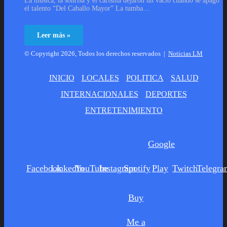
La música, la sonrisa y el carisma dejaron un vacío cuando se apagó
el talento “Del Caballo Mayor” La tumba…
Leer más »
© Copyright 2026, Todos los derechos reservados |
Noticias LM
INICIO
LOCALES
POLITICA
SALUD
INTERNACIONALES
DEPORTES
ENTRETENIMIENTO
Google
Facebook
LinkedIn
YouTube
Instagram
Spotify
Play
Twitch
Telegra
Buy
Me a