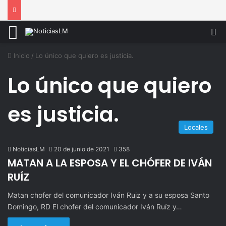
Menú
B
Inicio
/
Lo único que quiero es justicia.
Lo único que quiero
es justicia.
Locales
NoticiasLM
20 de junio de 2021
358
MATAN A LA ESPOSA Y EL CHÓFER DE IVÁN
RUÍZ
Matan chofer del comunicador Iván Ruiz y a su esposa Santo
Domingo, RD El chofer del comunicador Iván Ruíz y…