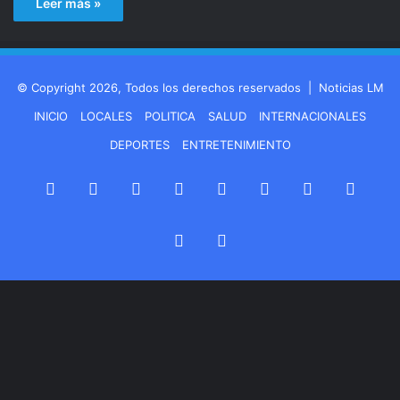
Leer más »
© Copyright 2026, Todos los derechos reservados |
Noticias LM
INICIO
LOCALES
POLITICA
SALUD
INTERNACIONALES
DEPORTES
ENTRETENIMIENTO
Facebook
LinkedIn
YouTube
Instagram
Spotify
Google
Twitch
Teleg
Play
WhatsApp
Buy
Me
a
Coffee