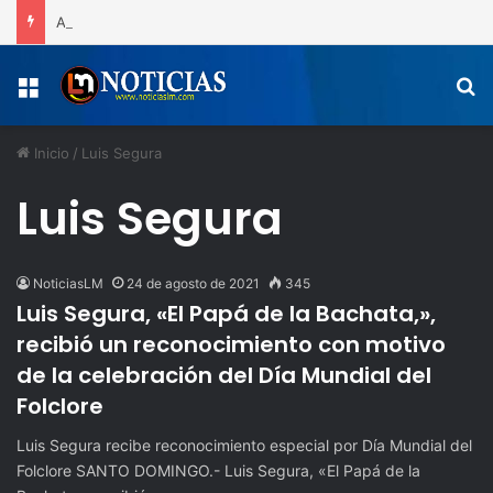
Arco del Triunfo la gran celebración del 163 aniversario de la Restauración y las medallas de los atletas de San Juan de la Maguana
Menú
B
Inicio
/
Luis Segura
Luis Segura
NoticiasLM
24 de agosto de 2021
345
Luis Segura, «El Papá de la Bachata,»,
recibió un reconocimiento con motivo
de la celebración del Día Mundial del
Folclore
Luis Segura recibe reconocimiento especial por Día Mundial del
Folclore SANTO DOMINGO.- Luis Segura, «El Papá de la