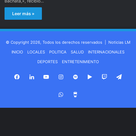
Bachata,», recibió…
Leer más »
© Copyright 2026, Todos los derechos reservados |
Noticias LM
INICIO
LOCALES
POLITICA
SALUD
INTERNACIONALES
DEPORTES
ENTRETENIMIENTO
Facebook
LinkedIn
YouTube
Instagram
Spotify
Google
Twitch
Tele
Play
WhatsApp
Buy
Me
a