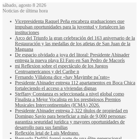
sábado, agosto 8 2026
Noticias de última hora
Vicepresidenta Raquel Peña encabeza graduaciones que
impulsan oportunidades para la juventud y fortalecen las
instituciones
Arco del Triunfo la gran celebración del 163 aniversario de la
Restauración y las medallas de los atletas de San Juan de la
Maguana
De espacio olvidado a joya del litoral: Presidente Abinader
entrega la nueva playa El Faro en San Pedro de Macorís
mi Reflexion sobre el espectáculo de los Juegos
Centroamericanos y del Caribe n
Fernando Villalona dice «hay Mayimbe pa´rato»
Presidente Abinader entrega 112 apartamentos en Boca Chica
fortaleciendo el acceso a viviendas dignas
Steffany Constanza es seleccionada a nivel global como
Finalista a Mejor Vocalista en los prestigiosos Premios
Musicales Intercontinentales (ICMA) 2026.
Presidente Abinader entrega 2,322 títulos de propiedad en
Domingo Savio para beneficiar a más de 9,000 personas;
garantiza seguridad jurídica y mayores oportunidades de
desarrollo para sus familias
Reflexión letal de Luis Medrano.
Bernardo Defilló formó parte de una élite generacional