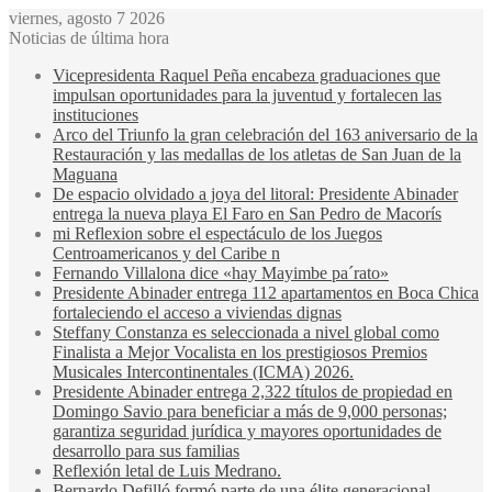
viernes, agosto 7 2026
Noticias de última hora
Vicepresidenta Raquel Peña encabeza graduaciones que
impulsan oportunidades para la juventud y fortalecen las
instituciones
Arco del Triunfo la gran celebración del 163 aniversario de la
Restauración y las medallas de los atletas de San Juan de la
Maguana
De espacio olvidado a joya del litoral: Presidente Abinader
entrega la nueva playa El Faro en San Pedro de Macorís
mi Reflexion sobre el espectáculo de los Juegos
Centroamericanos y del Caribe n
Fernando Villalona dice «hay Mayimbe pa´rato»
Presidente Abinader entrega 112 apartamentos en Boca Chica
fortaleciendo el acceso a viviendas dignas
Steffany Constanza es seleccionada a nivel global como
Finalista a Mejor Vocalista en los prestigiosos Premios
Musicales Intercontinentales (ICMA) 2026.
Presidente Abinader entrega 2,322 títulos de propiedad en
Domingo Savio para beneficiar a más de 9,000 personas;
garantiza seguridad jurídica y mayores oportunidades de
desarrollo para sus familias
Reflexión letal de Luis Medrano.
Bernardo Defilló formó parte de una élite generacional