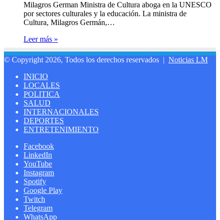
Milagros German Ministra de Cultura aboga en la UNESCO
por sectores culturales y la educación. La ministra de
Cultura, Milagros Germán,…
Leer más »
© Copyright 2026, Todos los derechos reservados |
Noticias LM
INICIO
LOCALES
POLITICA
SALUD
INTERNACIONALES
DEPORTES
ENTRETENIMIENTO
Facebook
LinkedIn
YouTube
Instagram
Spotify
Google Play
Twitch
Telegram
WhatsApp