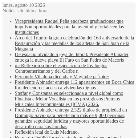
lunes, agosto 10 2026
Noticias de última hora
Vicepresidenta Raquel Peña encabeza graduaciones que
impulsan oportunidades para la juventud y fortalecen las
instituciones
Arco del Triunfo la gran celebración del 163 aniversario de la
Restauración y las medallas de los atletas de San Juan de la
Maguana
De espacio olvidado a joya del litoral: Presidente Abinader
entrega la nueva playa El Faro en San Pedro de Macorís
mi Reflexion sobre el espectáculo de los Juegos
Centroamericanos y del Caribe n
Fernando Villalona dice «hay Mayimbe pa´rato»
Presidente Abinader entrega 112 apartamentos en Boca Chica
fortaleciendo el acceso a viviendas dignas
Steffany Constanza es seleccionada a nivel global como
Finalista a Mejor Vocalista en los prestigiosos Premios
Musicales Intercontinentales (ICMA) 2026.
Presidente Abinader entrega 2,322 títulos de propiedad en
Domingo Savio para beneficiar a más de 9,000 personas;
garantiza seguridad jurídica y mayores oportunidades de
desarrollo para sus familias
Reflexión letal de Luis Medrano.
Bernardo Defilló formó parte de una élite generacional