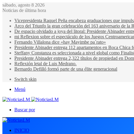
sábado, agosto 8 2026
Noticias de última hora
Vicepresidenta Raquel Peña encabeza graduaciones que impulsan 
Arco del Triunfo la gran celebración del 163 aniversario de la 
De espacio olvidado a joya del litoral: Presidente Abinader en
mi Reflexion sobre el espectáculo de los Juegos Centroamerica
Fernando Villalona dice «hay Mayimbe pa´rato»
Presidente Abinader entrega 112 apartamentos en Boca Chica fo
Steffany Constanza es seleccionada a nivel global como Finalis
Presidente Abinader entrega 2,322 títulos de propiedad en Domi
Reflexión letal de Luis Medrano.
Bernardo Defilló formó parte de una élite generacional
Switch skin
Menú
Buscar por
INICIO