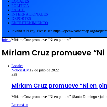
LOCALES
POLITICA
SALUD
INTERNACIONALES
DEPORTES
ENTRETENIMIENTO
Invalid API key. Please see https://openweathermap.org/faq#err
Inicio
/
Miriam Cruz promueve “Ni en pintura”
Miriam Cruz promueve “Ni 
Locales
NoticiasLM
12 de julio de 2022
338
Miriam Cruz promueve “Ni en pi
Miriam Cruz promueve “Ni en pintura” (Santo Domingo / julio
Leer más »