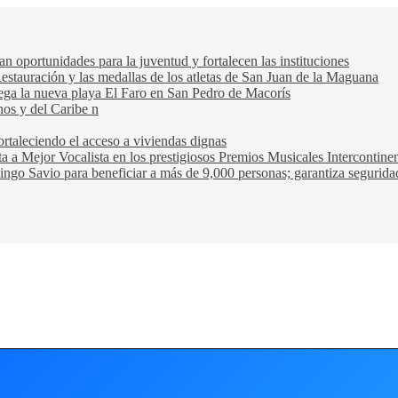
oportunidades para la juventud y fortalecen las instituciones
Restauración y las medallas de los atletas de San Juan de la Maguana
trega la nueva playa El Faro en San Pedro de Macorís
nos y del Caribe n
rtaleciendo el acceso a viviendas dignas
ta a Mejor Vocalista en los prestigiosos Premios Musicales Intercontin
ngo Savio para beneficiar a más de 9,000 personas; garantiza seguridad