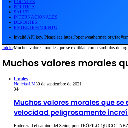
LOCALES
POLITICA
SALUD
INTERNACIONALES
DEPORTES
ENTRETENIMIENTO
Invalid API key. Please see https://openweathermap.org/faq#err
Inicio
/
Muchos valores morales que se exhibían como símbolos de org
Muchos valores morales qu
Locales
NoticiasLM
30 de septiembre de 2021
344
Muchos valores morales que se 
velocidad peligrosamente increí
Enderezad el camino del Señor, por: TEÓFILO QUICO TA