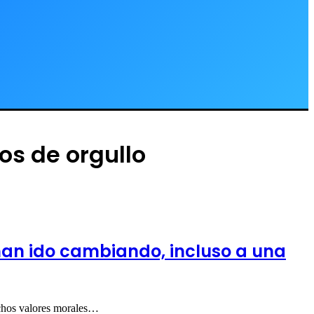
s de orgullo
han ido cambiando, incluso a una
os valores morales…