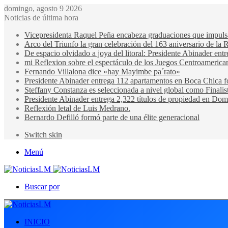
domingo, agosto 9 2026
Noticias de última hora
Vicepresidenta Raquel Peña encabeza graduaciones que impulsan 
Arco del Triunfo la gran celebración del 163 aniversario de la 
De espacio olvidado a joya del litoral: Presidente Abinader en
mi Reflexion sobre el espectáculo de los Juegos Centroamerica
Fernando Villalona dice «hay Mayimbe pa´rato»
Presidente Abinader entrega 112 apartamentos en Boca Chica fo
Steffany Constanza es seleccionada a nivel global como Finalis
Presidente Abinader entrega 2,322 títulos de propiedad en Domi
Reflexión letal de Luis Medrano.
Bernardo Defilló formó parte de una élite generacional
Switch skin
Menú
Buscar por
INICIO