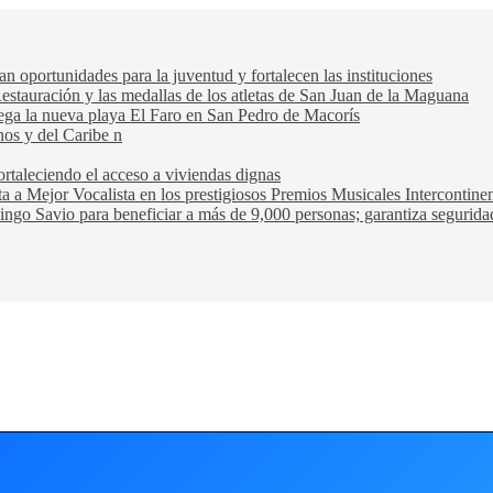
oportunidades para la juventud y fortalecen las instituciones
Restauración y las medallas de los atletas de San Juan de la Maguana
trega la nueva playa El Faro en San Pedro de Macorís
nos y del Caribe n
rtaleciendo el acceso a viviendas dignas
ta a Mejor Vocalista en los prestigiosos Premios Musicales Intercontin
ngo Savio para beneficiar a más de 9,000 personas; garantiza seguridad