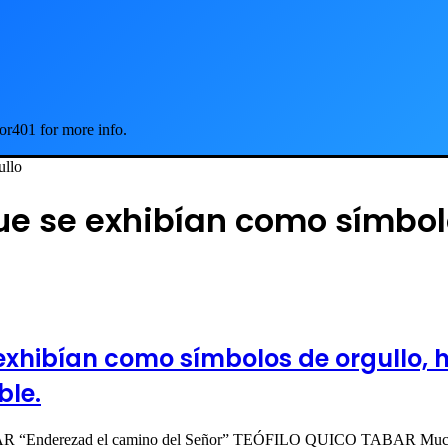
or401 for more info.
ullo
e se exhibían como símbolo
exhibían como símbolos de orgullo, 
ble.
BAR “Enderezad el camino del Señor” TEÓFILO QUICO TABAR Much